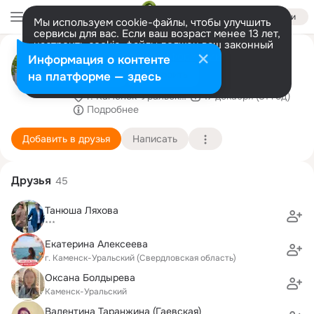
Войти
Мы используем cookie-файлы, чтобы улучшить
сервисы для вас. Если ваш возраст менее 13 лет,
настроить cookie-файлы должен ваш законный
ГБПОУ СОМК Каменск-
представитель.
Больше информации
Информация о контенте
Уральский филиал
Разрешить все
Настроить
на платформе — здесь
г. Каменск-Уральский (Свердловская область)
17 декабря (81 год)
Подробнее
Добавить в друзья
Написать
Друзья
45
Танюша Ляхова
***
Екатерина Алексеева
г. Каменск-Уральский (Свердловская область)
Оксана Болдырева
Каменск-Уральский
Валентина Таранжина (Гаевская)