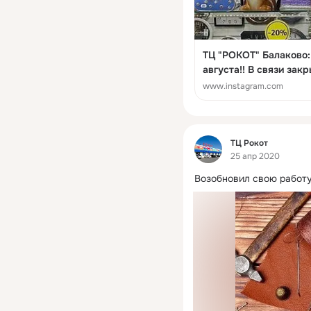
ТЦ "РОКОТ" Балаково: "РАСПРОД
августа!! В связи закрытием отдела. «Счастливые часы» в
ТЦ Рокот Ждем Вас ежедневно с 9:00 до 19:00 ✔ТЦ
www.instagram.com
"Рокот" _________________________ #тцрок
#балаково #rokot_bala
#новостибалаково #ba
Фид
ТЦ Рокот
25 апр 2020
Возобновил свою работу