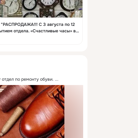
АЖА!!! С 3 августа по 12
отбалаково #блк
kovo #рокот_новости #instabalakovo
lakovocity"
 отдел по ремонту обуви.
 ...