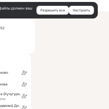
Войти
e-файлы должен ваш
Разрешить все
Настроить
Правая
ий визит: 5 июн 2024
колонка
-52
аково
кова
Елена Баранова (Кучугурина)
град
Любовь (Асфандярова) Диденко