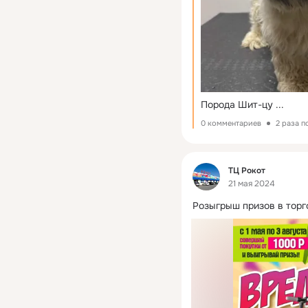
Порода Шит-цу
 ...
0 комментариев
2 раза 
Фид
ТЦ Рокот
21 мая 2024
Розыгрыш призов в торг