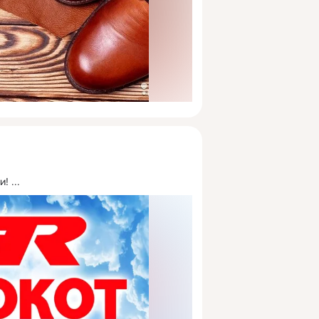
и!
 ...