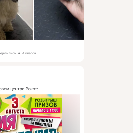
поделились
4 класса
овом центре Рокот:
 ...