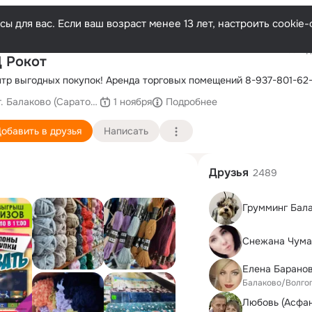
ы для вас. Если ваш возраст менее 13 лет, настроить cooki
Последн
 Рокот
тр выгодных покупок! Аренда торговых помещений 8-937-801-62
г. Балаково (Саратовская область)
1 ноября
Подробнее
обавить в друзья
Написать
Друзья
2489
Грумминг Бал
Снежана Чума
Балаково/Волго