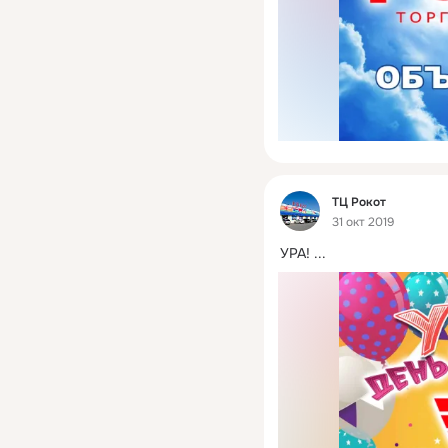
Фид
ТЦ Рокот
31 окт 2019
УРА!
 ...