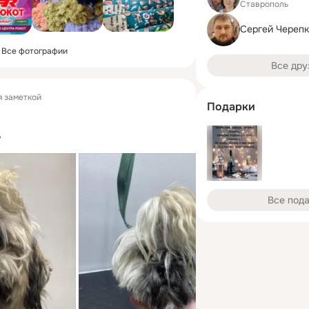
Ставрополь
Сергей Череп
Все фотографии
Все дру
 заметкой
Подарки
о
Все под