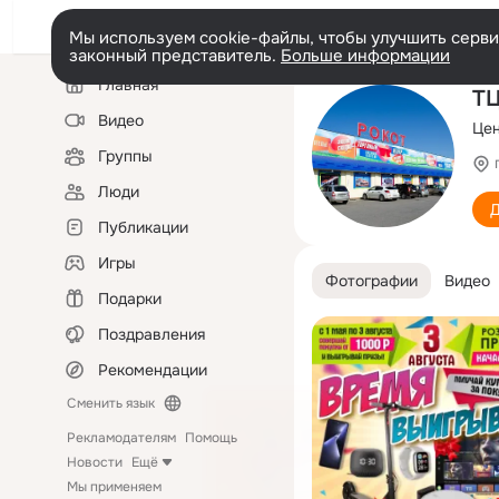
Мы используем cookie-файлы, чтобы улучшить сервис
законный представитель.
Больше информации
Левая
Главная
колонка
ТЦ
Видео
Цен
Группы
Люди
Д
Публикации
Игры
Фотографии
Видео
Подарки
Поздравления
Рекомендации
Сменить язык
Рекламодателям
Помощь
Новости
Ещё
Мы применяем