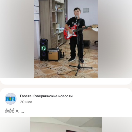
Фид
Газета Ковернинские новости
20 июл
☝️☝️☝️ А.
 ...