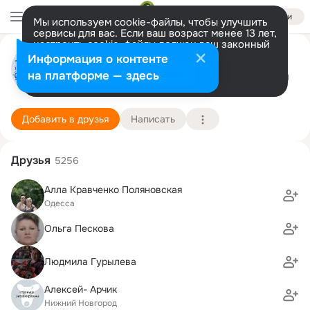
Войти
Мы используем cookie-файлы, чтобы улучшить
сервисы для вас. Если ваш возраст менее 13 лет,
настроить cookie-файлы должен ваш законный
Газета Ковернинские новости
представитель.
Больше информации
Информация о контенте
Разрешить все
Настроить
на платформе — здесь
рп. Ковернино (Ковернинский район)
10 апреля (106 лет)
Подробнее
Добавить в друзья
Написать
Друзья
5256
Алла Кравченко Поляновская
Одесса
Ольга Пескова
Людмила Гурылева
Алексей- Арчик
Нижний Новгород