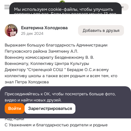
Войти
Мы используем cookie-файлы, чтобы улучшить
сервисы для вас. Если ваш возраст менее 13 лет,
настроить cookie-файлы должен ваш законный
Екатерина Холодкова
представитель.
Больше информации
Екатерина Холодкова
Добавить в друзья
Разрешить все
Настроить
Лента
Друзья
Фото
Заметки
Ещё
115
187
56
25 дек 2024
Выражаем большую благодарность Администрации 
Дополнительная
колонка
Все
С друзьями
Игры и приложения
Петуховского района
 Замяткину А.Л.
Военному комиссариату Безденежному В. В.
Военкомату, Коллективу Центра Культуры
Директору "Стрелецкой СОШ " Берадзе О.С.и всему 
коллективу школы а также всем родным и всем тем, кто 
знал Петра Холодкова
Который пал в бою, защищая родных, близких и нашу Родину
Присоединяйтесь к ОК, чтобы посмотреть больше фото,
Спасибо вам за оказание помощи в организации и 
видео и найти новых друзей.
проведении похорон нашего папы, сына, брата,дяди
Спасибо за добрые слова о нём мы надеемся, что подвиг 
Войти
Зарегистрироваться
Петра это Большой Шаг К Мирному Небу
Над Нами
С Уважением и благодарностью родители и родные