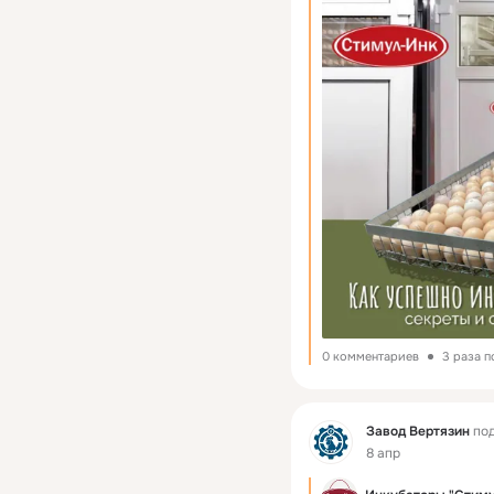
 Отбор качественных
суток.
 Правильное положе
автоматические лотки.
 Поддержание темпе
в первые 7 дней.
 Вовремя проводить
 Не забывайте о сро
индоуток — до 35 дней
 Хотите узнать бол
Читайте подробнее в с
0 комментариев
3 раза 
Фид
Завод Вертязин
под
8 апр