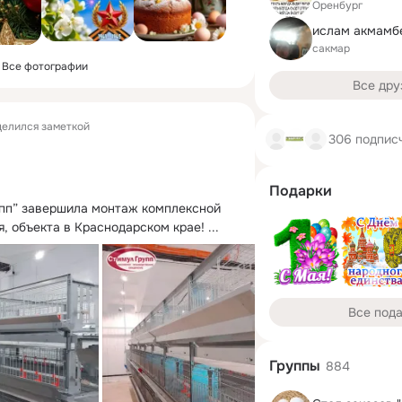
Оренбург
ислам акмамб
сакмар
Все фотографии
Все дру
елился заметкой
306 подпис
Подарки
пп” завершила монтаж комплексной 
, объекта в Краснодарском крае!
 ...
Все под
Группы
884