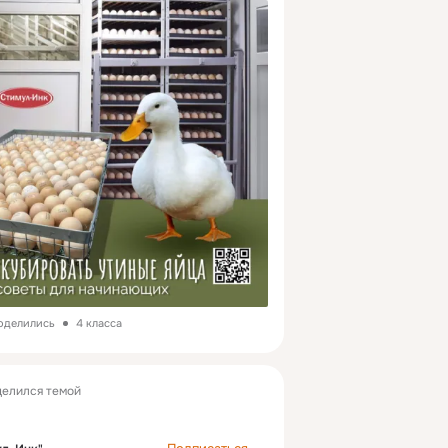
 яиц от здоровых уток, не старше 8 
ние яиц в инкубаторе, используя 
ратуры (37,5°C) и влажности (55-60%) 
 охлаждение и овоскопирование.
ках инкубации: в среднем 28 дней, для 
.
ьше о процессе?
татье
поделились
4 класса
елился темой