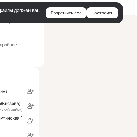
Войти
e-файлы должен ваш
Разрешить все
Настроить
Правая
оследний визит: 6 июл
колонка
дробнее
вина
(Князева)
нский район)
Надежда Прошутинская (Назарова)