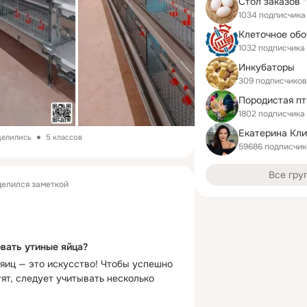
1034 подписчика
1032 подписчика
Инкубаторы
309 подписчиков
1802 подписчика
Екатерина Кл
делились
5 классов
59686 подписчик
Все гру
елился заметкой
вать утиные яйца?
 яиц — это искусство! Чтобы успешно 
ят, следует учитывать несколько 