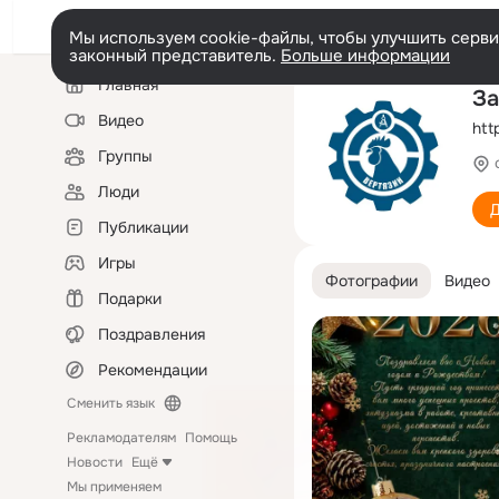
Мы используем cookie-файлы, чтобы улучшить сервис
законный представитель.
Больше информации
Левая
Главная
колонка
За
Видео
htt
Группы
Люди
Д
Публикации
Игры
Фотографии
Видео
Подарки
Поздравления
Рекомендации
Сменить язык
Рекламодателям
Помощь
Новости
Ещё
Мы применяем