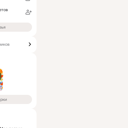
етов
зья
чиков
арки