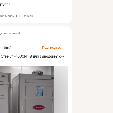
орий
#инкубатор
#chicken
#яйцо
рупп 1
ьскоехозяйство
#агро
#фермер
аниецыплят
#птицеводство
поделились
11 классов
timulink
елился темой
Подписаться
ул-Инк"
 Стимул-4000М1 В для выведения с-х 