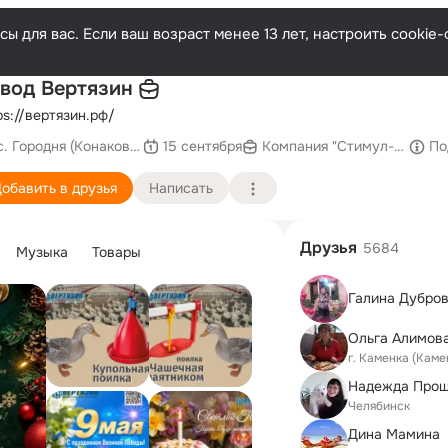
ы для вас. Если ваш возраст менее 13 лет, настроить cooki
П
вод Вертязин
ps://вертязин.рф/
с. Городня (Конаковский район)
15 сентября
Компания "Стимул-Инк"
По
обавить в друзья
Написать
Друзья
5684
Музыка
Товары
Галина Дубро
Ольга Алимова
г. Каменка (Каме
Челябинск
Дина Мамина