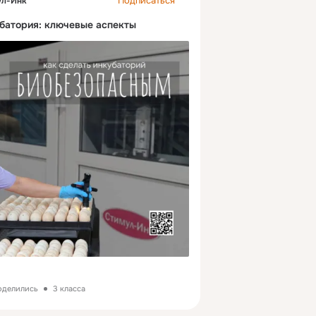
Подписаться
ул-Инк"
батория: ключевые аспекты
поделились
3 класса