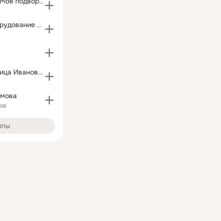
Стол заказов "Мое подворье"
Клеточное оборудование для птицы
Породистая птица Ивановской области
имова
ов
ппы