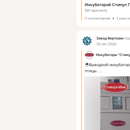
#стимулинк
#инкубат
Инкубаторий Стимул Г
#цыплята
#вывод
#сел
591 просмотр
#инкубация
#выращив
0 комментариев
3 раза 
#инкубаторыдляяиц
#s
Фид
Завод Вертязин
под
30 окт 2025
Инкубаторы "Стим
🐣Выводной инкубатор
птицы.
 ...