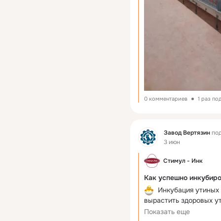
0 комментариев
1 раз по
Фид
Завод Вертязин
под
3 июн
Стимул - Инк
Как успешно инкубиро
  Инкубация утиных
вырастить здоровых ут
ключевых моментов:
Показать еще