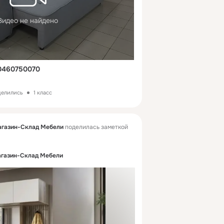
Видео не найдено
0460750070
делились
1 класс
агазин-Склад Мебели
поделилась заметкой
агазин-Склад Мебели