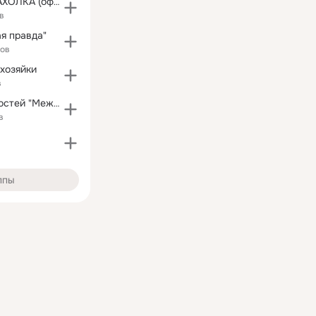
КУРСКАЯ БАРАХОЛКА (официальное сообщество)
в
ая правда"
ков
хозяйки
в
Агентство новостей "Между строк"
в
ппы