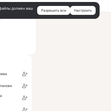
Войти
e-файлы должен ваш
Разрешить все
Настроить
Правая
ний визит: вчера 21:41
колонка
еева
епанова
на