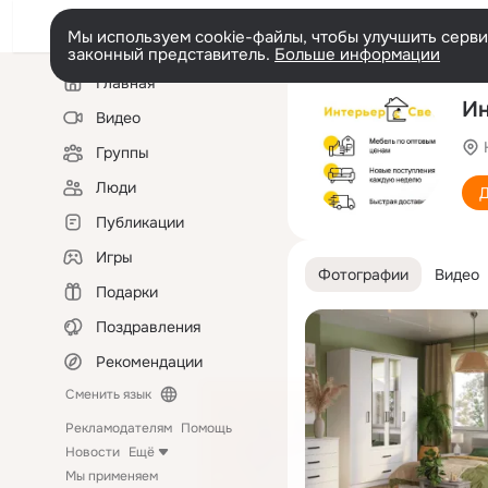
Мы используем cookie-файлы, чтобы улучшить сервис
законный представитель.
Больше информации
Левая
Главная
колонка
Ин
Видео
Группы
Люди
Д
Публикации
Игры
Фотографии
Видео
Подарки
Поздравления
Рекомендации
Сменить язык
Рекламодателям
Помощь
Новости
Ещё
Мы применяем