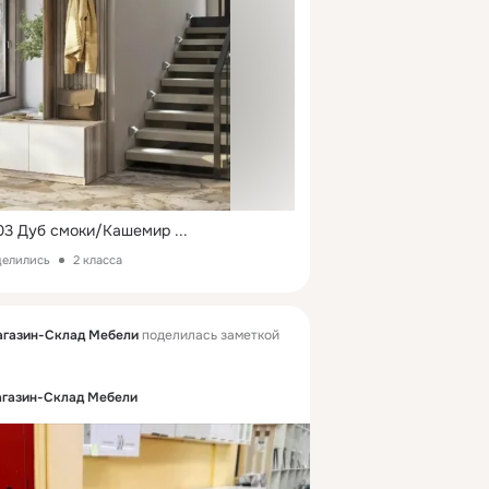
03 Дуб смоки/Кашемир
 ...
делились
2 класса
агазин-Склад Мебели
поделилась заметкой
агазин-Склад Мебели