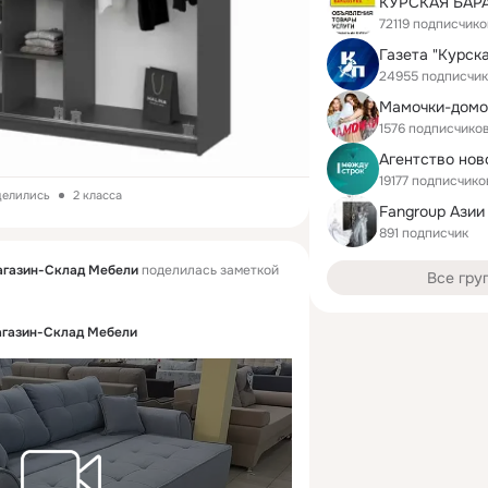
72119 подписчико
Газета "Курск
24955 подписчи
Мамочки-домо
1576 подписчико
19177 подписчико
делились
2 класса
Fangroup Азии
891 подписчик
агазин-Склад Мебели
поделилась заметкой
Все гру
агазин-Склад Мебели