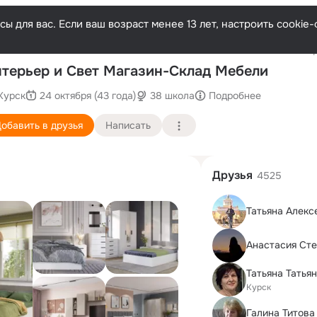
ы для вас. Если ваш возраст менее 13 лет, настроить cooki
Послед
терьер и Свет Магазин-Склад Мебели
Курск
24 октября (43 года)
38 школа
Подробнее
обавить в друзья
Написать
Друзья
4525
Татьяна Алекс
Анастасия Ст
Татьяна Татья
Курск
Галина Титова