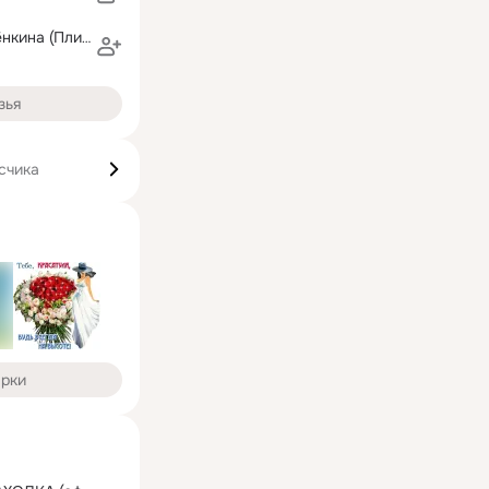
Светлана Печёнкина (Плигина)
зья
счика
арки