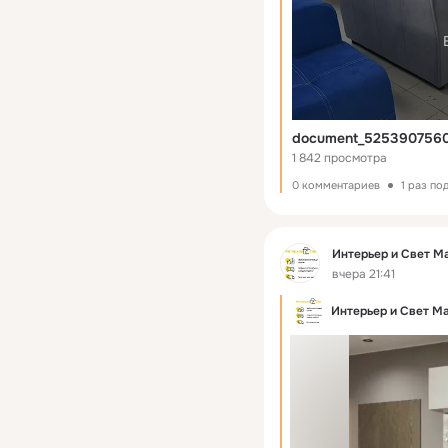
document_525390756
1 842 просмотра
0 комментариев
1 раз по
Фид
Интерьер и Свет М
вчера 21:41
Интерьер и Свет М