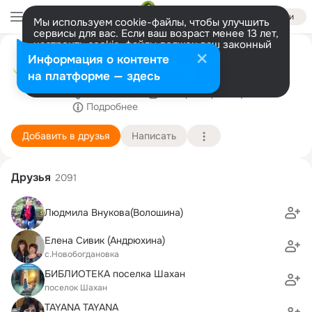
Войти
Мы используем cookie-файлы, чтобы улучшить
сервисы для вас. Если ваш возраст менее 13 лет,
настроить cookie-файлы должен ваш законный
РИБС Библиотека 16 Инкерман
представитель.
Больше информации
Информация о контенте
наш сайт: https://inkerman-bibl.ru/
Разрешить все
Настроить
на платформе — здесь
Севастополь
19 апреля (77 лет)
Подробнее
Добавить в друзья
Написать
Друзья
2091
Людмила Внукова(Волошина)
Елена Сивик (Андрюхина)
с.Новобогдановка
БИБЛИОТЕКА поселка Шахан
поселок Шахан
TAYANA TAYANA