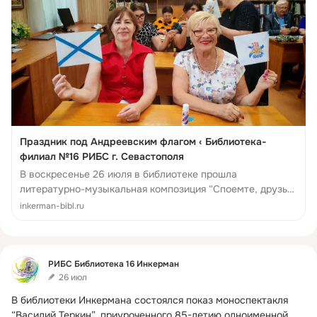
Праздник под Андреевским флагом ‹ Библиотека-
филиал №16 РИБС г. Севастополя
В воскресенье 26 июля в библиотеке прошла
литературно-музыкальная композиция “Споемте, друзья,
ведь завтра в поход…” посвященная Дню Военно-
inkerman-bibl.ru
Морского Флота. Ведущая мероприятия з...
Фид
РИБС Библиотека 16 Инкерман
26 июл
В библиотеки Инкермана состоялся показ моноспектакля 
“Василий Теркин”, приуроченного 85-летию одноименной 