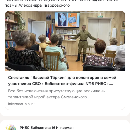
поэмы Александра Твардовского
Спектакль “Василий Тёркин” для волонтеров и семей
участников СВО ‹ Библиотека-филиал №16 РИБС г.
Севастополя
Все без исключения присутствующие восхищены
талантливой игрой актера Смоленского
государственного академического драматического
inkerman-bibl.ru
театра им. А.С. ...
Фид
РИБС Библиотека 16 Инкерман