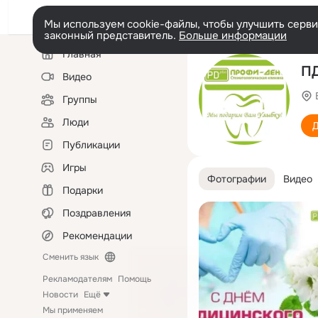
Мы используем cookie-файлы, чтобы улучшить сервис
законный представитель.
Больше информации
Левая
Главная
колонка
ПД
Видео
Группы
Люди
Д
Публикации
Игры
Фотографии
Видео
Подарки
Поздравления
Рекомендации
Сменить язык
Рекламодателям
Помощь
Новости
Ещё
Мы применяем