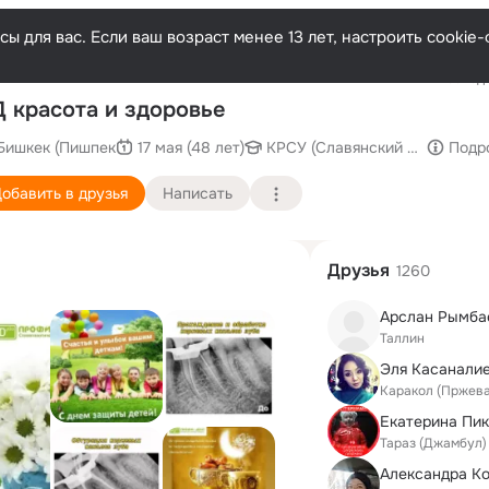
ы для вас. Если ваш возраст менее 13 лет, настроить cooki
Последн
 красота и здоровье
Бишкек (Пишпек
17 мая (48 лет)
КРСУ (Славянский Университ
Подр
обавить в друзья
Написать
Друзья
1260
Арслан Рымба
Таллин
Эля Касанали
Каракол (Пржева
Тараз (Джамбул)