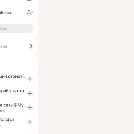
рбеков
зья
иков
интернет-магазин стоматологического оборуд СтомАрт
Как повысить прибыль стоматологической клиники
🕌🇰🇿 Ұлы дала сазы🎼Музыка великой степи 🇰🇿🕌
ика
тологов
в