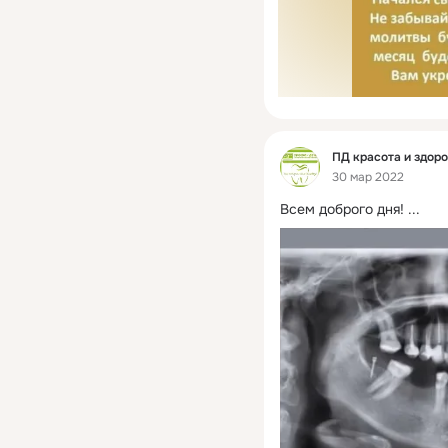
Фид
ПД красота и здор
30 мар 2022
Всем доброго дня!
 ...