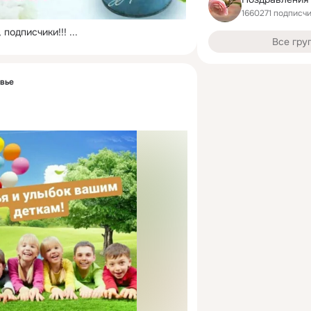
1660271 подписч
 подписчики!!!
 ...
Все гру
овье