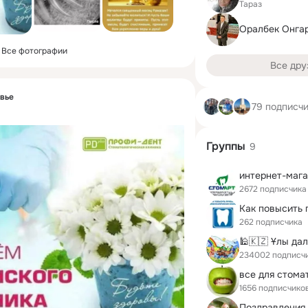
Тараз
Оралбек Онга
Все фотографии
Все дру
овье
79 подписч
Группы
9
2672 подписчика
262 подписчика
234002 подписч
все для стома
1656 подписчико
Поздравления