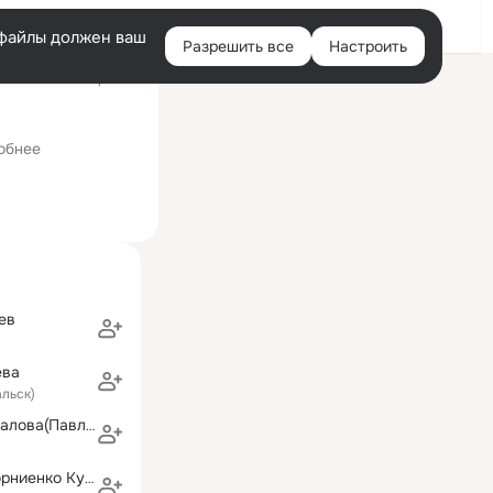
Войти
e-файлы должен ваш
Разрешить все
Настроить
Правая
ий визит: 14 мар 2023
колонка
ет)
обнее
ев
ева
льск)
Екатерина Пикалова(Павлова)
Александра Корниенко Кубанцева