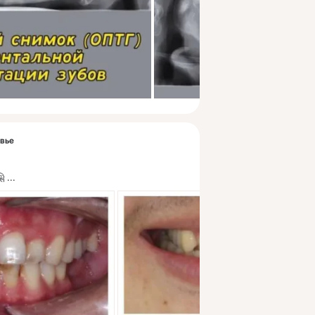
овье

 ...