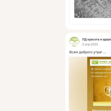
Фид
ПД красота и здор
2 апр 2022
Всем доброго утра!
 ...