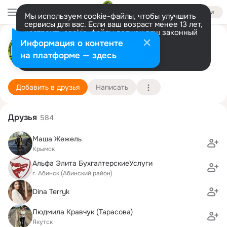
Войти
Мы используем cookie-файлы, чтобы улучшить
сервисы для вас. Если ваш возраст менее 13 лет,
настроить cookie-файлы должен ваш законный
ФЕНИКС LaserTag
представитель.
Больше информации
Информация о контенте
Разрешить все
Настроить
на платформе — здесь
г. Крымск (Крымский район)
16 апреля (13 лет)
Подробнее
Добавить в друзья
Написать
Друзья
584
Маша Жежель
Крымск
Альфа Элита БухгалтерскиеУслуги
г. Абинск (Абинский район)
Dina Terryk
Людмила Кравчук (Тарасова)
Якутск