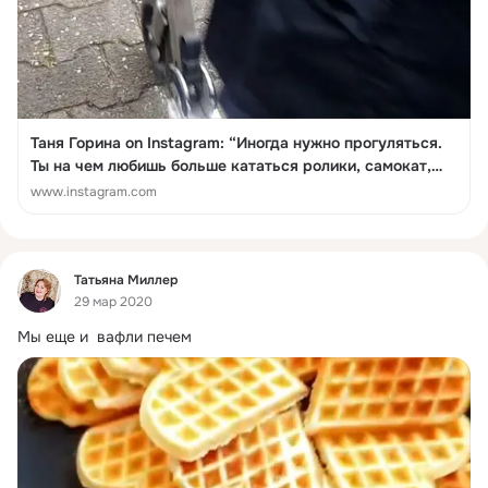
Таня Горина on Instagram: “Иногда нужно прогуляться.
Ты на чем любишь больше кататься ролики, самокат,
велик?”
www.instagram.com
Фид
Татьяна Миллер
29 мар 2020
Мы еще и  вафли печем