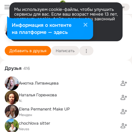
Войти
Мы используем cookie-файлы, чтобы улучшить
сервисы для вас. Если ваш возраст менее 13 лет,
настроить cookie-файлы должен ваш законный
Татьяна Миллер
представитель.
Больше информации
Информация о контенте
Разрешить все
Настроить
на платформе — здесь
Дюссельдорф
13 августа
4 школа
Подробнее
Добавить в друзья
Написать
Друзья
416
Анютка Литвинцева
Наталья Горенкова
N.
Elena Permanent Make UP
Менден
chochlova sitter
Neuss