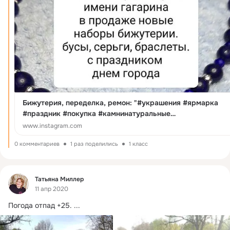
Бижутерия, переделка, ремон: "#украшения #ярмарка
#праздник #покупка #камнинатуральные
#деньгорода#явасжду"
www.instagram.com
0 комментариев
1 раз поделились
1 класс
Фид
Татьяна Миллер
11 апр 2020
Погода отпад +25.
 ...