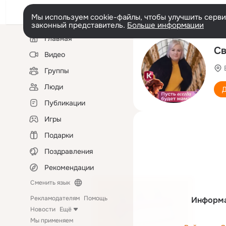
Мы используем cookie-файлы, чтобы улучшить сервис
законный представитель.
Больше информации
Левая
Главная
колонка
Св
Видео
Группы
Люди
Д
Публикации
Игры
Подарки
Поздравления
Рекомендации
Сменить язык
Рекламодателям
Помощь
Информа
Новости
Ещё
Мы применяем