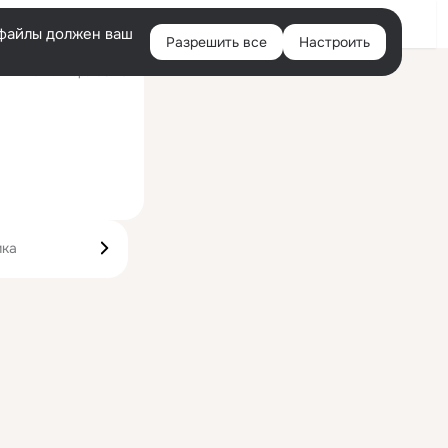
Войти
e-файлы должен ваш
Разрешить все
Настроить
Правая
ий визит: вчера 05:20
колонка
ика