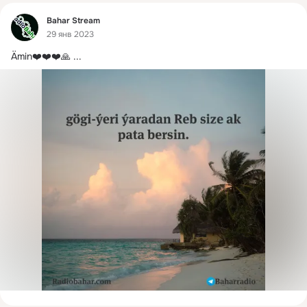
Фид
Bahar Stream
29 янв 2023
Ämin❤️❤️❤️🙏
 ...