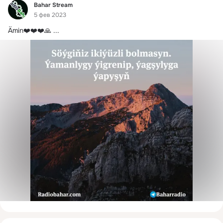
Фид
Bahar Stream
5 фев 2023
Ämin❤️❤️❤️🙏
 ...