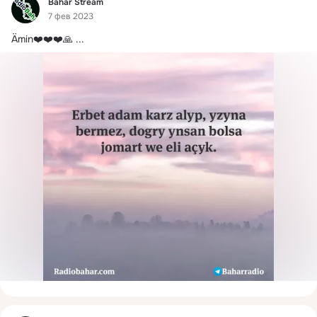
Фид
Bahar Stream
7 фев 2023
Ämin❤️❤️❤️🙏
 ...