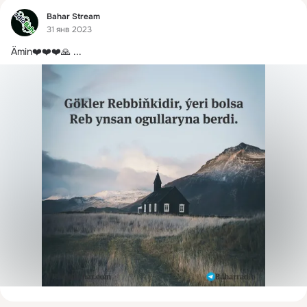
Фид
Bahar Stream
31 янв 2023
Ämin❤️❤️❤️🙏
 ...