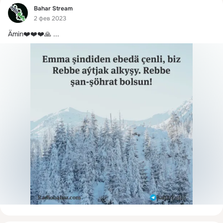
Фид
Bahar Stream
2 фев 2023
Ämin❤️❤️❤️🙏
 ...