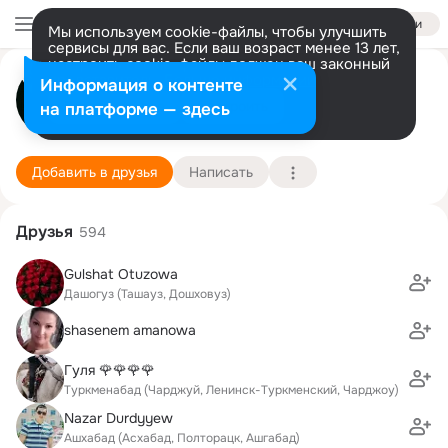
Войти
Мы используем cookie-файлы, чтобы улучшить
сервисы для вас. Если ваш возраст менее 13 лет,
настроить cookie-файлы должен ваш законный
Bahar Stream
представитель.
Больше информации
Информация о контенте
Разрешить все
Настроить
на платформе — здесь
Ашхабад (Асхабад, Полторацк, Ашгабад)
1 марта (37 лет)
Подробнее
Добавить в друзья
Написать
Друзья
594
Gulshat Otuzowa
Дашогуз (Ташауз, Дошховуз)
shasenem amanowa
Гуля 🌹🌹🌹🌹
Туркменабад (Чарджуй, Ленинск-Туркменский, Чарджоу)
Nazar Durdyyew
Ашхабад (Асхабад, Полторацк, Ашгабад)