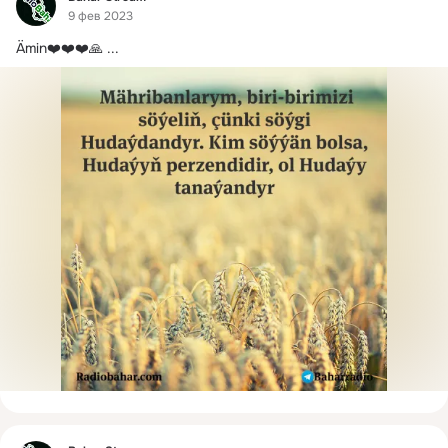
9 фев 2023
Ämin❤️❤️❤️🙏
 ...