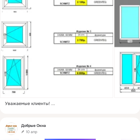
Уважаемые клиенты!
 ...
Фид
Добрые Окна
10 апр