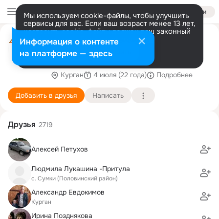
Войти
Мы используем cookie-файлы, чтобы улучшить
сервисы для вас. Если ваш возраст менее 13 лет,
настроить cookie-файлы должен ваш законный
Добрые Окна
представитель.
Больше информации
Информация о контенте
ДОБРЫЕ ОКНА- ул.Куйбышева 35 и
Разрешить все
Настроить
на платформе — здесь
ул.Некрасова 15а Широкий выбор ГОТОВЫХ
КОНСТРУКЦИЙ!! Добрые окна" -
Курган
4 июля (22 года)
Подробнее
многопрофильная компания, основанная в 1997
году. Н
Добавить в друзья
Написать
Друзья
2719
Алексей Петухов
Людмила Лукашина -Притула
с. Сумки (Половинский район)
Александр Евдокимов
Курган
Ирина Позднякова