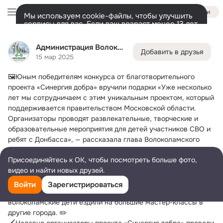
Войти
Мы используем cookie-файлы, чтобы улучшить
сервисы для вас. Если ваш возраст менее 13 лет,
настроить cookie-файлы должен ваш законный
Администрация Волоколамского округа
представитель.
Больше информации
Администрация Волоколамского округа
Добавить в друзья
Разрешить все
Настроить
Лента
Друзья
Фото
Заметки
Ещё
5.5K
51K
19K
15 мар 2025
🖼Юным победителям конкурса от благотворительного 
Дополнительная
колонка
Все
С друзьями
Игры и приложения
проекта «Синергия добра» вручили подарки
 «Уже несколько 
лет мы сотрудничаем с этим уникальным проектом, который 
поддерживается правительством Московской области. 
Организаторы проводят развлекательные, творческие и 
образовательные мероприятия для детей участников СВО и 
ребят с Донбасса», — рассказала глава Волоколамского 
округа Наталья Козлова.
Присоединяйтесь к ОК, чтобы посмотреть больше фото,
🎨Профессиональные художники неоднократно приезжали в 
видео и найти новых друзей.
детский лагерь «Имени 28 героев-панфиловцев» и 
проводили мастер-классы по живописи для ребят, которые 
Войти
Зарегистрироваться
живут там во временном пункте размещения. Несколько раз 
волоколамские дети ездили на большие мастер-классы в 
другие города. ✏️