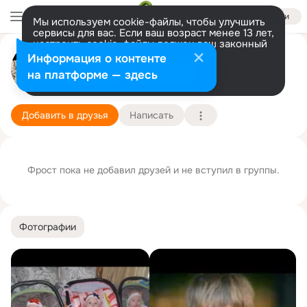
Войти
Мы используем cookie-файлы, чтобы улучшить
сервисы для вас. Если ваш возраст менее 13 лет,
настроить cookie-файлы должен ваш законный
представитель.
Больше информации
Фрост Брутов
Информация о контенте
Разрешить все
Настроить
на платформе — здесь
Москва
1 января (17 лет)
Подробнее
Добавить в друзья
Написать
Фрост пока не добавил друзей и не вступил в группы.
Фотографии