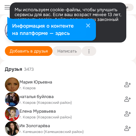
Войти
Мы используем cookie-файлы, чтобы улучшить
сервисы для вас. Если ваш возраст менее 13 лет,
настроить cookie-файлы должен ваш законный
представитель.
Больше информации
Студия ЦЕЛь
Информация о контенте
Разрешить все
Настроить
на платформе — здесь
г. Ковров
7 марта (26 лет)
Подробнее
Добавить в друзья
Написать
Друзья
3473
Мария Юрьевна
г. Ковров
наталья буйлова
г. Ковров (Ковровский район)
Елена Муравьева
г. Ковров (Ковровский район)
Ия Золотарёва
г. Камешково (Камешковский район)