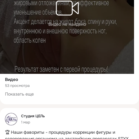
Видео не найдено
Видео
53 просмотра
Показать еще
Фид
Студия ЦЕЛь
1 мар
🏆 Наши фавориты - процедуры коррекции фигуры и 
оздоровления организма на австрийских препаратах STYX
 ...