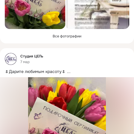
Все фотографии
Фид
Студия ЦЕЛь
7 мар
🌷Дарите любимым красоту🌷
 ...