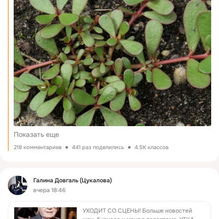
портулак овощной, потому что он стал самым злостным
сорняком. Откуда он взялся? Никто не знает. Зато до
глубокой осени все борются с ним. Я уже писала статью о
способах борьбы с этим живучим сорняком: В
комментариях читатели меня раскритиковали за то, что не
назван лучший способ избавиться от этой травки - съесть.
Что он съедобный, это понятно., не едим мы его только
потому, что у него непривычный вкус. Но, оказывается, он
еще полезный с точки зрения здоровья, и не просто
полезный, а стоит наряду с лучшими лечебными травами.
За этот эффект его якобы в народе прозвали "волшебный".
В лечебных целях траву (стебли, листья, цветы) собирают
на протяжении всего лета, а с
Показать еще
218 комментариев
441 раз поделились
4.5K классов
Фид
Галина Довгаль (Цукалова)
вчера 18:46
УХОДИТ СО СЦЕНЫ! Больше новостей