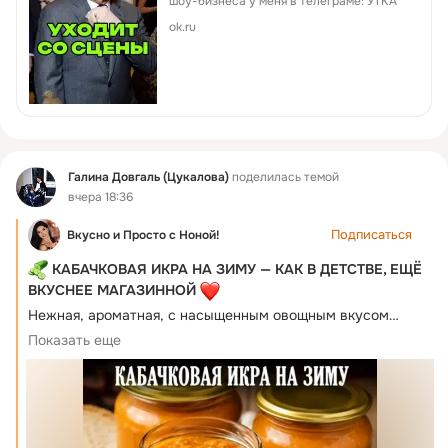
шоу-бизнеса у меня в телеграме: УТКА
ok.ru
Фид
Галина Довгаль (Цукалова)
поделилась темой
вчера 18:36
Подписаться
Вкусно и Просто c Ноной!
КАБАЧКОВАЯ ИКРА НА ЗИМУ — КАК В ДЕТСТВЕ, ЕЩЁ
ВКУСНЕЕ МАГАЗИННОЙ
Нежная, ароматная, с насыщенным овощным вкусом… 
Именно такую кабачковую икру намазывали на свежий 
Показать еще
хлеб и ели ложками! 
Готовится просто, отлично хранится всю зиму и 
получается намного вкуснее магазинной.
 Ингредиенты:
 Кабачки — 3 кг