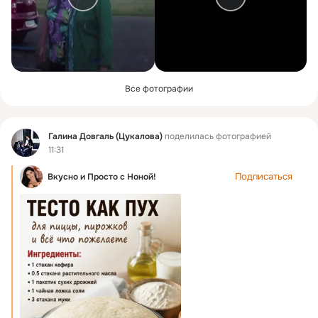
Все фотографии
Фид
Галина Довгаль (Цукалова)
поделилась фотографией
11:31
Подписаться
Вкусно и Просто c Ноной!