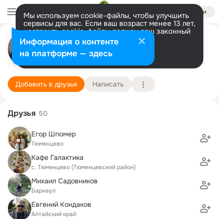
Войти
Мы используем cookie-файлы, чтобы улучшить
сервисы для вас. Если ваш возраст менее 13 лет,
настроить cookie-файлы должен ваш законный
Галина Довгаль (Цукалова)
представитель.
Больше информации
Информация о контенте
Разрешить все
Настроить
на платформе — здесь
Алтайский край, Тюменцево
5 ноября
Подробнее
Добавить в друзья
Написать
Друзья
50
Егор Шпомер
Тюменцево
Кафе Галактика
с. Тюменцево (Тюменцевский район)
Михаил Садовников
Барнаул
Евгений Кондаков
Алтайский край