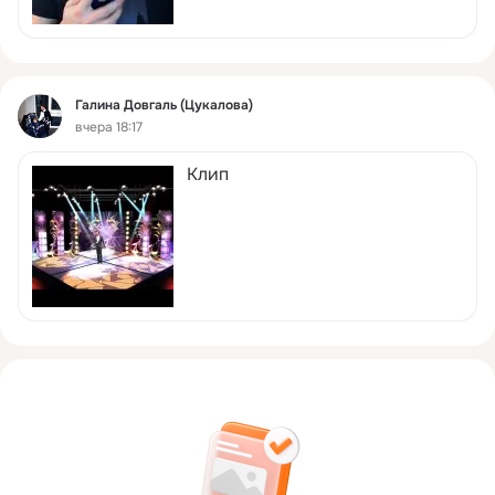
Герметично закатать, перевернуть и укутать до полного 
остывания.
 Секрет идеальной икры:
После измельчения обязательно уварите икру ещё 15–20 
Фид
минут на слабом огне, постоянно помешивая. Лишняя 
Галина Довгаль (Цукалова)
вчера 18:17
влага испарится, консистенция станет густой и барха�
Клип