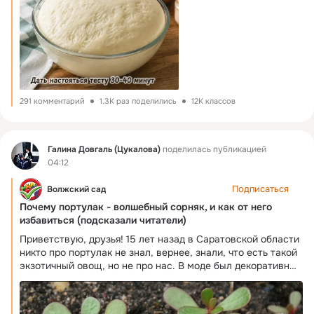
291 комментарий
1.3K раз поделились
12K классов
Фид
Галина Довгаль (Цукалова)
поделилась публикацией
04:12
Подписаться
Волжский сад
Почему портулак - волшебный сорняк, и как от него
избавиться (подсказали читатели)
Приветствую, друзья! 15 лет назад в Саратовской области
никто про портулак не знал, вернее, знали, что есть такой
экзотичный овощ, но не про нас. В моде был декоративный
портулак- махровые цветочки, и только потому, что
отлично размножались самосевом. Один раз посеял в
цветнике- и на всю жизнь. А теперь все у нас знают про