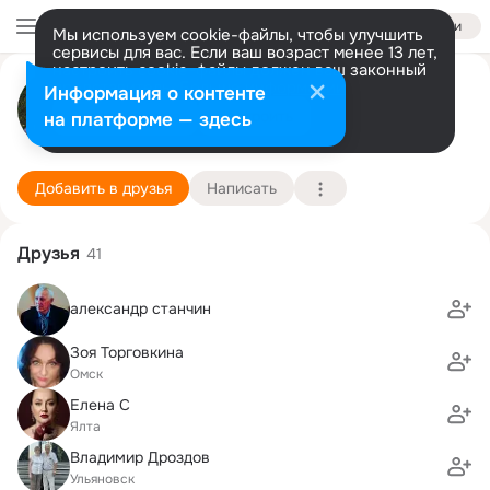
Войти
Мы используем cookie-файлы, чтобы улучшить
сервисы для вас. Если ваш возраст менее 13 лет,
настроить cookie-файлы должен ваш законный
Александр Аникин
представитель.
Больше информации
Информация о контенте
Разрешить все
Настроить
на платформе — здесь
Севастополь
8 ноября
57 школа
Подробнее
Добавить в друзья
Написать
Друзья
41
александр станчин
Зоя Торговкина
Омск
Елена С
Ялта
Владимир Дроздов
Ульяновск