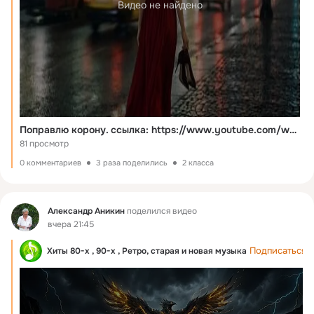
Видео не найдено
Поправлю корону. ссылка: https://www.youtube.com/watch?v=4iicKcszZ3Q&list=RD4iicKcszZ3Q&start_radio=1
81 просмотр
0 комментариев
3 раза поделились
2 класса
Фид
Александр Аникин
поделился видео
вчера 21:45
Подписаться
Хиты 80-х , 90-х , Ретро, старая и новая музыка