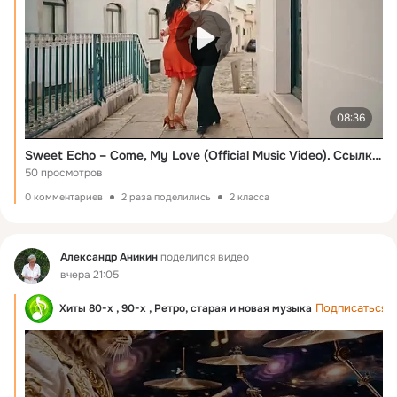
08:36
Sweet Echo – Come, My Love (Official Music Video). Ссылка: https://www.youtube.com/watch?v=4-Oh2WTydxY&list=RD4-Oh2WTydxY&start_radio=1
50 просмотров
0 комментариев
2 раза поделились
2 класса
Фид
Александр Аникин
поделился видео
вчера 21:05
Подписаться
Хиты 80-х , 90-х , Ретро, старая и новая музыка