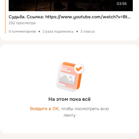
03:55
Судьба. Ссылка: https://www.youtube.com/watch?v=BtY01bem3jw&list=RD7UXSduMoAHQ&index=2
252 просмотра
0 комментариев
2 раза поделились
3 класса
На этом пока всё
Войдите в ОК
, чтобы посмотреть всю
ленту