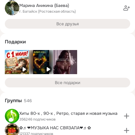
Марина Аникина (Баева)
г. Батайск (Ростовская область)
Все друзья
Подарки
Все подарки
Группы
546
Хиты 80-х , 90-х , Ретро, старая и новая музыка
356246 подписчиков
✿♬❤МУЗЫКА НАС СВЯЗАЛА❤♬✿
121337 подписчиков