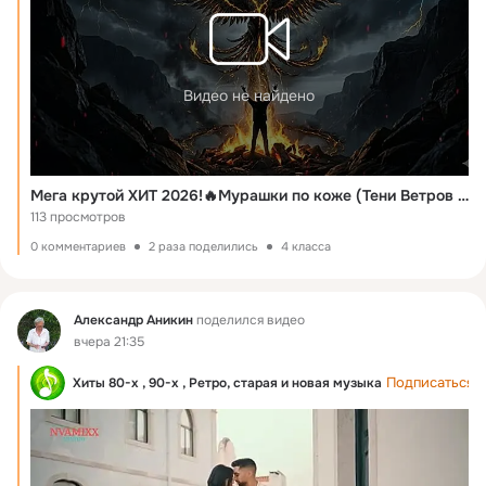
Видео не найдено
Мега крутой ХИТ 2026!🔥Мурашки по коже (Тени Ветров -Давай, вставай!)Ссылка:https://www.youtube.com/watch?v=YLho1YX1fhg&list=RDYLho1YX1fhg&start_radio=1
113 просмотров
0 комментариев
2 раза поделились
4 класса
Фид
Александр Аникин
поделился видео
вчера 21:35
Подписаться
Хиты 80-х , 90-х , Ретро, старая и новая музыка