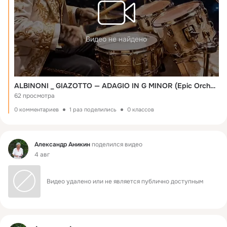
Видео не найдено
ALBINONI _ GIAZOTTO — ADAGIO IN G MINOR (Epic Orchestral Trance Remix) _ 369 Cat. Ссылка: https://www.youtube.com/watch?v=AbeWy9bcYSg&list=RDAbeWy9bcYSg&start_radio=1
62 просмотра
0 комментариев
1 раз поделились
0 классов
Фид
Александр Аникин
поделился видео
4 авг
Видео удалено или не является публично доступным