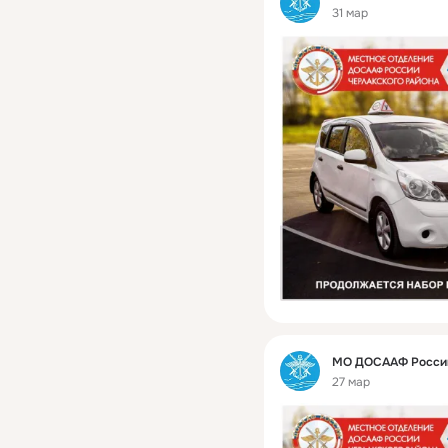
31 мар
Фид
МО ДОСААФ России
27 мар