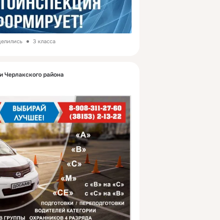
делились
3 класса
 Черлакского района