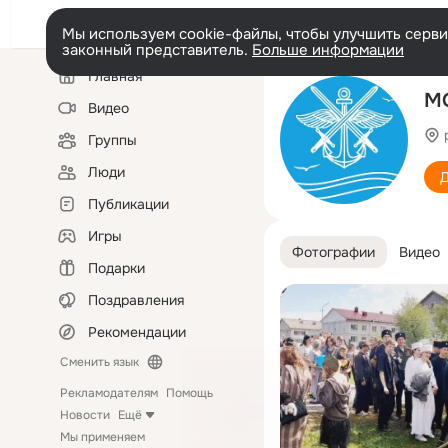
Мы используем cookie-файлы, чтобы улучшить сервис
законный представитель.
Больше информации
Левая
Главная
колонка
МО
Видео
Группы
Люди
Д
Публикации
Игры
Фотографии
Видео
Подарки
Поздравления
Рекомендации
Сменить язык
Рекламодателям
Помощь
Новости
Ещё
Мы применяем