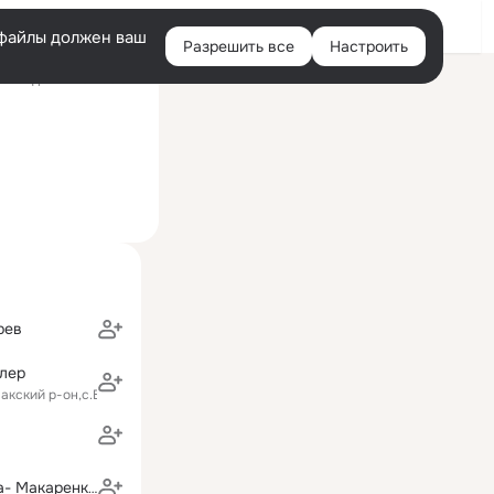
Войти
e-файлы должен ваш
Разрешить все
Настроить
Правая
оследний визит: 3 авг
колонка
рев
лер
лакский р-он,с.Большой Атмас
Алла Решетова- Макаренкова