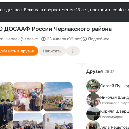
ы для вас. Если ваш возраст менее 13 лет, настроить cooki
П
 ДОСААФ России Черлакского района
рп. Черлак (Черлакский район)
23 января (99 лет)
Подробнее
обавить в друзья
Написать
Друзья
2907
Сергей Пушка
Николай Шенд
Омская обл.,Чер
Кирилл Шварц
Новосибирск