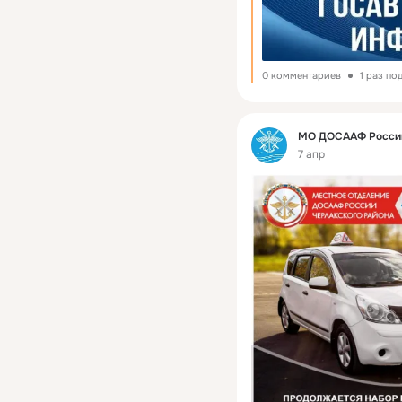
0 комментариев
1 раз по
Фид
МО ДОСААФ России
7 апр