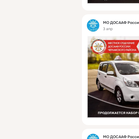
Фид
МО ДОСААФ России
3 апр
Фид
МО ДОСААФ России