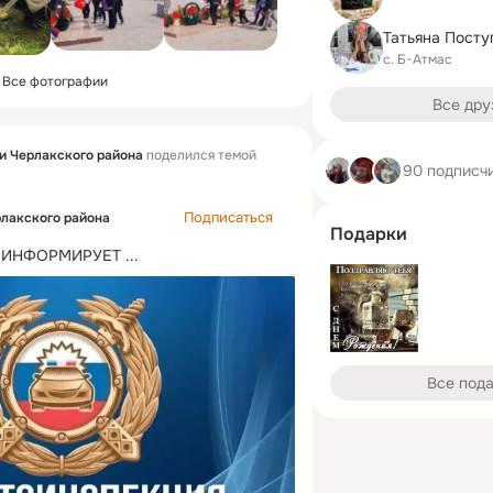
с. Б-Атмас
Все фотографии
Все дру
 Черлакского района
поделился темой
90 подписч
Подписаться
лакского района
Подарки
 ИНФОРМИРУЕТ
 ...
Все под