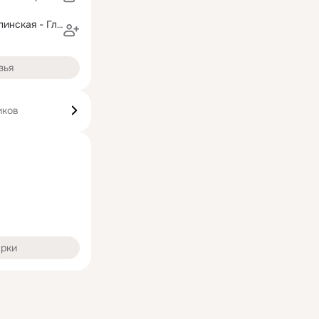
Татьяна Поступинская - Глущенко
зья
иков
арки