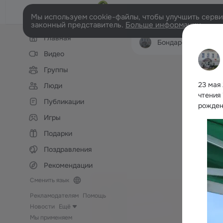
Мы используем cookie-файлы, чтобы улучшить сервис
законный представитель.
Больше информации
Левая
Главная
колонка
Бондарский краеведческ
Видео
Группы
23 мая 
Люди
чтения
Публикации
рожден
Игры
Подарки
Поздравления
Рекомендации
Сменить язык
Рекламодателям
Помощь
Новости
Ещё
Мы применяем