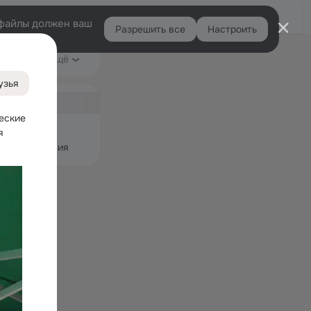
Помощь
Войти
й
e-файлы должен ваш
Разрешить все
Настроить
Правая
Игры
Ещё
колонка
6
узья
ная
еские 
узьями
 
 и приложения