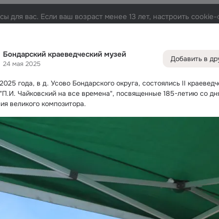
Русски
ы для вас. Если ваш возраст менее 13 лет, настроить cooki
ий музей
Лента
Друзья
Фото
Заметки
Группы
1.3K
2.1K
513
4
Бондарский краеведческий музей
Добавить в др
Дополнитель
24 мая 2025
колонка
Все
2025 года, в д.
 Усово Бондарского округа, состоялись II краеведч
С др
 "П.И. Чайковский на все времена", посвященные 185-летию со дня
ия великого композитора.
Игры