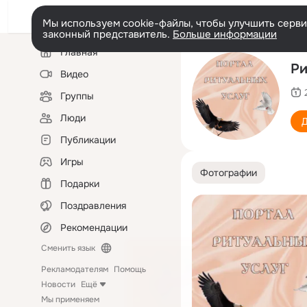
Мы используем cookie-файлы, чтобы улучшить сервис
законный представитель.
Больше информации
Левая
Главная
колонка
Ри
Видео
Группы
Люди
Д
Публикации
Игры
Фотографии
Подарки
Поздравления
Рекомендации
Сменить язык
Рекламодателям
Помощь
Новости
Ещё
Мы применяем