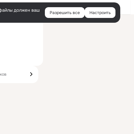
Войти
e-файлы должен ваш
Разрешить все
Настроить
Правая
колонка
ков