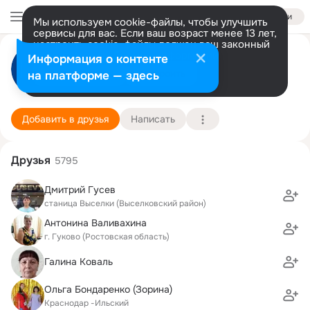
Войти
Мы используем cookie-файлы, чтобы улучшить
сервисы для вас. Если ваш возраст менее 13 лет,
настроить cookie-файлы должен ваш законный
Газета Власть Cоветов
представитель.
Больше информации
Информация о контенте
Разрешить все
Настроить
на платформе — здесь
станица Выселки (Выселковский район)
1 января (91 год)
2 школа
Подробнее
Добавить в друзья
Написать
Друзья
5795
Дмитрий Гусев
станица Выселки (Выселковский район)
Антонина Валивахина
г. Гуково (Ростовская область)
Галина Коваль
Ольга Бондаренко (Зорина)
Краснодар -Ильский