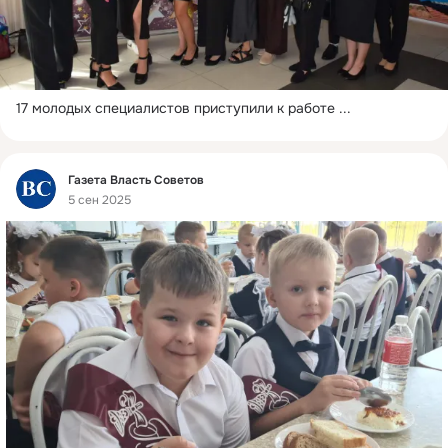
17 молодых специалистов приступили к работе
 ...
Фид
Газета Власть Cоветов
5 сен 2025