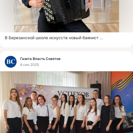
В Березанской школе искусств новый баянист
 ...
Фид
Газета Власть Cоветов
6 сен 2025