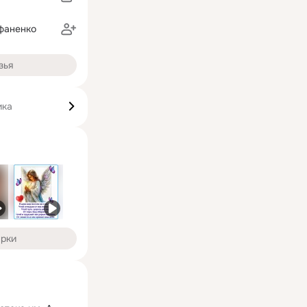
фаненко
зья
ика
арки