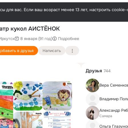
ы для вас. Если ваш возраст менее 13 лет, настроить cooki
П
атр кукол АИСТЁНОК
Иркутск
8 января (91 год)
Подробнее
обавить в друзья
Написать
Друзья
744
Вера Семенко
Владимир Пол
Александр Ря
Самара
Ольга Глазуно