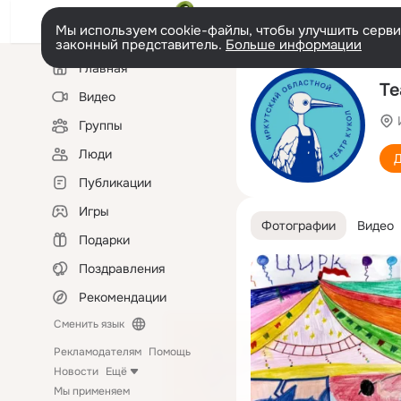
Мы используем cookie-файлы, чтобы улучшить сервис
законный представитель.
Больше информации
Левая
Главная
колонка
Те
Видео
Группы
Люди
Д
Публикации
Игры
Фотографии
Видео
Подарки
Поздравления
Рекомендации
Сменить язык
Рекламодателям
Помощь
Новости
Ещё
Мы применяем