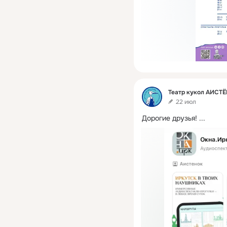
Фид
Театр кукол АИСТ
22 июл
Дорогие друзья!
 ...