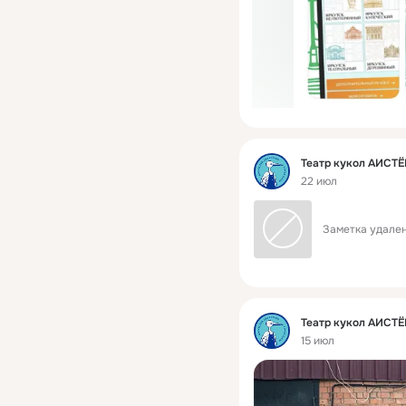
Фид
Театр кукол АИСТ
22 июл
Заметка удален
Фид
Театр кукол АИСТ
15 июл