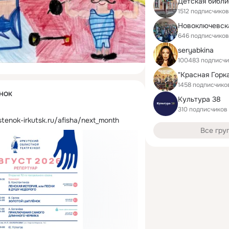
1512 подписчиков
646 подписчиков
seryabkina
100483 подписчи
1458 подписчико
ЁНОК
Культура 38
310 подписчиков
istenok-irkutsk.ru/afisha/next_month
Все гру