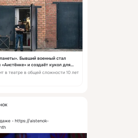
планеты». Бывший военный стал
 «Аистёнке» и создаёт кукол для
т в театре в общей сложности 10 лет
ЁНОК
даже -
https://aistenok-
nth