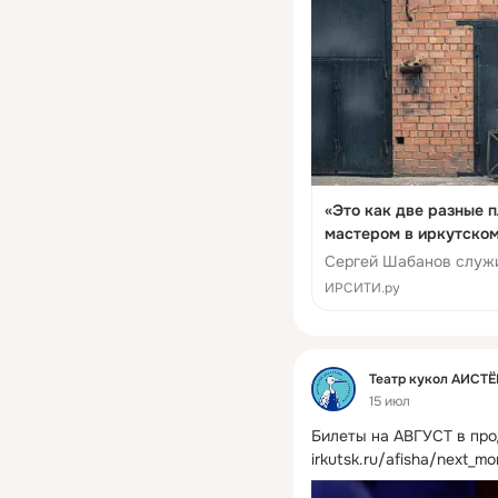
«Это как две разные 
мастером в иркутском
спектаклей
Сергей Шабанов служи
ИРСИТИ.ру
Фид
Театр кукол АИСТ
15 июл
Билеты на АВГУСТ в про
irkutsk.ru/afisha/next_mo