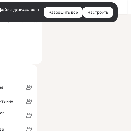
Войти
e-файлы должен ваш
Разрешить все
Настроить
Правая
оследний визит: 10:50
колонка
ва
итыкин
бов
ва