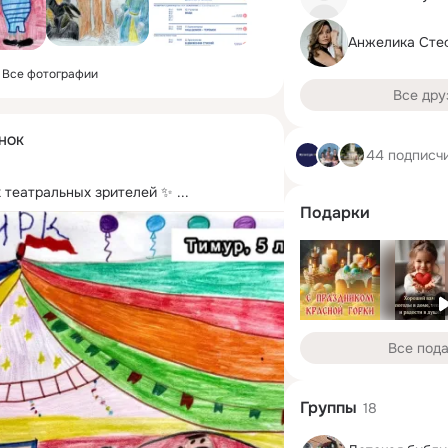
Анжелика Сте
Все фотографии
Все дру
ЁНОК
44 подписч
 театральных зрителей ✨
 ...
Подарки
Все под
Группы
18