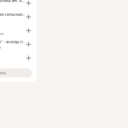
Детская библиотека им. А.С. Пушкина
Новоключевская сельская библиотека им. Дедова
ка
"Красная Горка" - всегда праздник!
в
ппы