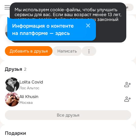
Войти
Мы используем cookie-файлы, чтобы улучшить
сервисы для вас. Если ваш возраст менее 13 лет,
настроить cookie-файлы должен ваш законный
представитель.
Больше информации
Miposhka ᅠᅠᅠ
Информация о контенте
Разрешить все
Настроить
на платформе — здесь
Омск
4 июня
Подробнее
Добавить в друзья
Написать
Друзья
2
Lolita Covid
Лос Альтос
Ali Khusin
Москва
Все друзья
Подарки