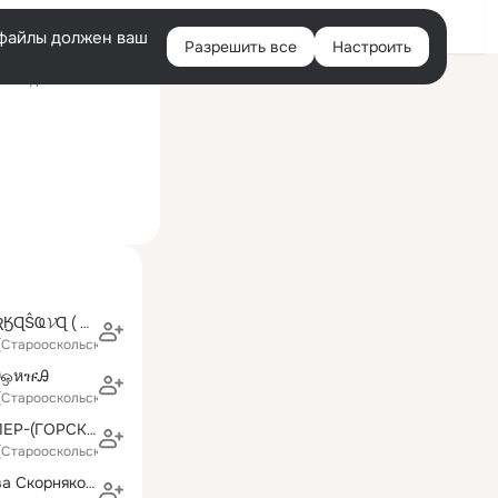
Войти
e-файлы должен ваш
Разрешить все
Настроить
Правая
оследний визит: 8 мая
колонка
ḾȺǷϞӇȺ ĈӇҾƦӃɊŜҨ𝓥Ɋ ( ₮Ś҈А҉Ń )
 (Старооскольский район)
ஒหዡᎯ
 (Старооскольский район)
ИРИНКА МИЛЛЕР-(ГОРСКИХ)
 (Старооскольский район)
Ираида Бобкова Скорнякова