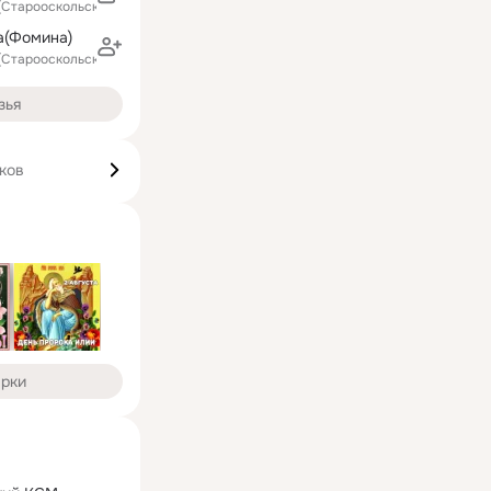
 (Старооскольский район)
а(Фомина)
 (Старооскольский район)
зья
ков
арки