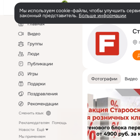
Мы используем cookie-файлы, чтобы улучшить сервис
законный представитель.
Больше информации
Левая
Главная
колонка
Ст
Видео
Группы
Люди
Д
Публикации
Игры
Фотографии
Видео
Подарки
Поздравления
Рекомендации
Сменить язык
Рекламодателям
Помощь
Новости
Ещё
Мы применяем