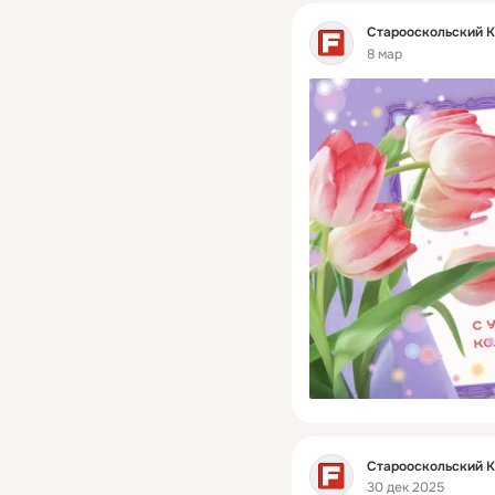
Фид
Старооскольский 
8 мар
Фид
Старооскольский 
30 дек 2025