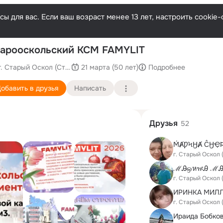
ы для вас. Если ваш возраст менее 13 лет, настроить cooki
П
арооскольский КСМ FAMYLIT
г. Старый Оскол (Старооскольский район)
21 марта (50 лет)
Подробнее
обавить в друзья
Написать
Друзья
52
г. Старый Оскол
ℳᎯஒหዡᎯ ℳᎯ
г. Старый Оскол
г. Старый Оскол