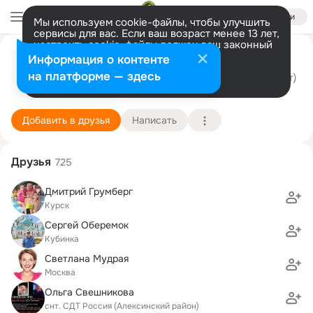
Войти
Мы используем cookie-файлы, чтобы улучшить
сервисы для вас. Если ваш возраст менее 13 лет,
настроить cookie-файлы должен ваш законный
Бизнес услуги Мелор
представитель.
Больше информации
Информация о контенте
Разрешить все
Настроить
на платформе — здесь
г. Наро-Фоминск (Наро-Фоминский район)
17 сентября (36 лет)
9 школа
Подробнее
Добавить в друзья
Написать
Друзья
725
Дмитрий Грумберг
Курск
Сергей Оберемок
Кубинка
Светлана Мудрая
Москва
Ольга Свешникова
снт. СДТ Россия (Алексинский район)