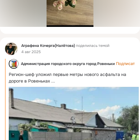
Фид
Аграфена Кочерга(Налётова)
поделилась темой
4 авг 2025
Подписатьс
Администрация городского округа город Ровеньки
Регион-шеф уложил первые метры нового асфальта на 
дороге в Ровеньках
 ...