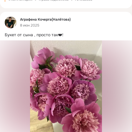
Фид
Аграфена Кочерга(Налётова)
8 июн 2025
Букет от сына , просто так❤️!