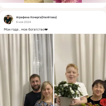
Фид
Аграфена Кочерга(Налётова)
6 ноя 2024
Мои года , мое богатство❤️