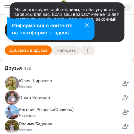
Войти
Мы используем cookie-файлы, чтобы улучшить
сервисы для вас. Если ваш возраст менее 13 лет,
настроить cookie-файлы должен ваш законный
представитель.
Больше информации
Аграфена Кочерга(Налётова)
Информация о контенте
Разрешить все
Настроить
на платформе — здесь
Москва
5 ноября (62 года)
Подробнее
Добавить в друзья
Написать
Друзья
438
Юлия Широкова
Москва
Ольга Климова
Евгения Рощенко(Очакова)
Ровеньки
Расимя Бадаева
Москва