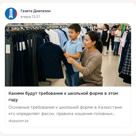
Фид
Газета Диапазон
вчера 13:27
Какими будут требования к школьной форме в этом
году
Основные требования к школьной форме в Казахстане:
кто определяет фасон, правила ношения головных
уборов и как получить поддержку из фонда «Всеобуч».
diapazon.kz