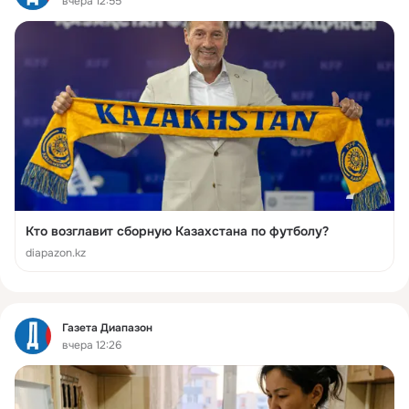
вчера 12:55
Кто возглавит сборную Казахстана по футболу?
diapazon.kz
Фид
Газета Диапазон
вчера 12:26