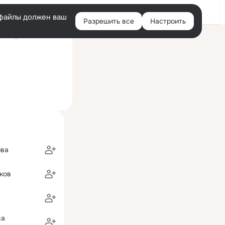
Войти
e-файлы должен ваш
Разрешить все
Настроить
Правая
оследний визит: 4 авг
колонка
ова
ков
са