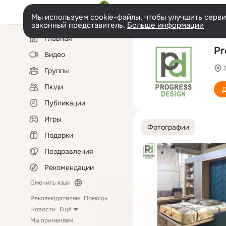
Мы используем cookie-файлы, чтобы улучшить сервис
законный представитель.
Больше информации
Левая
Главная
колонка
Pr
Видео
Группы
Люди
Д
Публикации
Игры
Фотографии
Подарки
Поздравления
Рекомендации
Сменить язык
Рекламодателям
Помощь
Новости
Ещё
Мы применяем