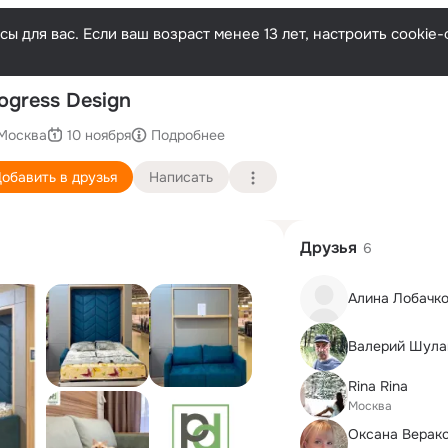
ы для вас. Если ваш возраст менее 13 лет, настроить cooki
П
ogress Design
Москва
10 ноября
Подробнее
обавить в друзья
Написать
Друзья
6
Алина Лобачк
Валерий Шула
Rina Rina
Москва
Оксана Верак