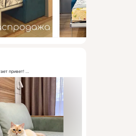
ает привет!
 ...