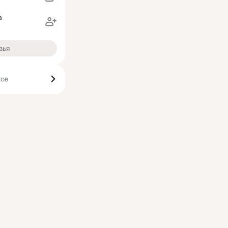
а
зья
ков