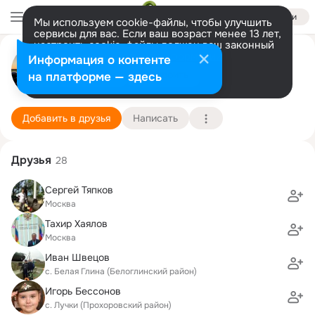
Войти
Мы используем cookie-файлы, чтобы улучшить
сервисы для вас. Если ваш возраст менее 13 лет,
настроить cookie-файлы должен ваш законный
представитель.
Больше информации
михаил сачков
Информация о контенте
Разрешить все
Настроить
на платформе — здесь
Москва
28 марта (59 лет)
Подробнее
Добавить в друзья
Написать
Друзья
28
Сергей Тяпков
Москва
Тахир Хаялов
Москва
Иван Швецов
с. Белая Глина (Белоглинский район)
Игорь Бессонов
с. Лучки (Прохоровский район)