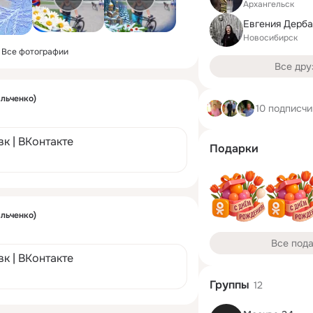
Архангельск
Евгения Дерб
Новосибирск
Все фотографии
Все дру
альченко)
10 подписчи
вк | ВКонтакте
Подарки
альченко)
Все под
вк | ВКонтакте
Группы
12