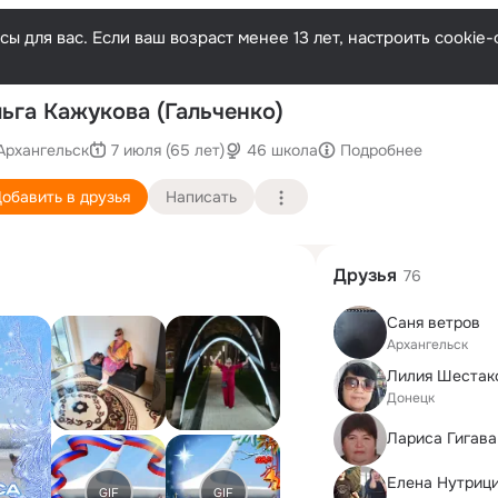
ы для вас. Если ваш возраст менее 13 лет, настроить cooki
Пос
ьга Кажукова (Гальченко)
Архангельск
7 июля (65 лет)
46 школа
Подробнее
обавить в друзья
Написать
Друзья
76
Саня ветров
Архангельск
Лилия Шестак
Донецк
Лариса Гигава
Елена Нутриц
GIF
GIF