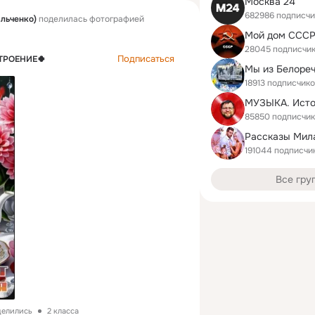
Москва 24
682986 подписчи
альченко)
поделилась фотографией
Мой дом ССС
28045 подписчи
Подписаться
ТРОЕНИЕ🍀
Мы из Белоре
18913 подписчик
85850 подписчи
191044 подписчи
Все гру
делились
2 класса