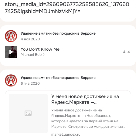
story_media_id=2960906773258585626_137660
7425&igshid=MDJmNzVkMjY=
Фид
Удаление вмятин без покраски в Бердске
4 ноя 2020
You Don't Know Me
4:14
Michael Bublé
Фид
Удаление вмятин без покраски в Бердске
6 янв 2020
У меня новое достижение на
Яндекс.Маркете —
«Новобранец»! #ЯндексМаркет
У меня новое достижение на
#Достижения
Яндекс.Маркете — «Новобранец»,
которое выдаётся за первый отзыв на
Маркете. Смотрите все мои достижения
#ЯндексМаркет #Достижения
market.yandex.ru