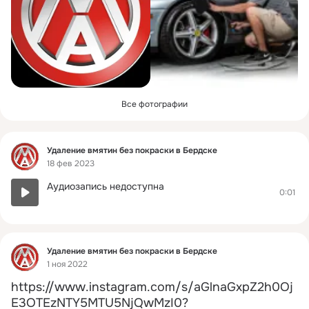
Все фотографии
Фид
Удаление вмятин без покраски в Бердске
18 фев 2023
Аудиозапись недоступна
0:01
Фид
Удаление вмятин без покраски в Бердске
1 ноя 2022
https://www.instagram.com/s/aGlnaGxpZ2h0Oj
E3OTEzNTY5MTU5NjQwMzI0?