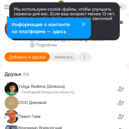
Войти
Мы используем cookie-файлы, чтобы улучшить
сервисы для вас. Если ваш возраст менее 13 лет,
настроить cookie-файлы должен ваш законный
Удаление вмятин без покраски в
представитель.
Больше информации
Информация о контенте
Бердске
Разрешить все
Настроить
на платформе — здесь
Новосибирск
6 ноября
1 школа
Подробнее
Добавить в друзья
Написать
Друзья
156
Yuliya Redkina (Zenkova)
г. Свободный (Амурская область)
ООО Домовой
Павел Гаев
Владимир Воеводский