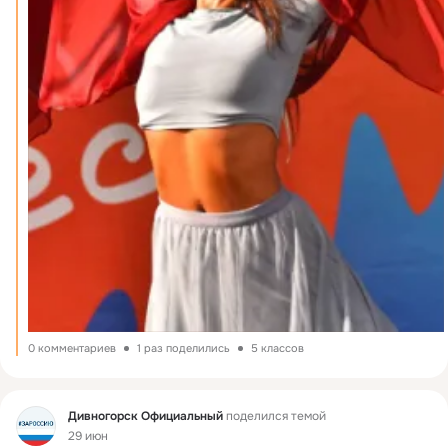
0 комментариев
1 раз поделились
5 классов
Фид
Дивногорск Официальный
поделился темой
29 июн