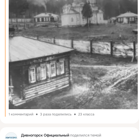
1 комментарий
3 раза поделились
23 класса
Фид
Дивногорск Официальный
поделился темой