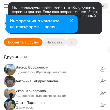
Войти
Мы используем cookie-файлы, чтобы улучшить
сервисы для вас. Если ваш возраст менее 13 лет,
настроить cookie-файлы должен ваш законный
Дивногорск Официальный
представитель.
Больше информации
Информация о контенте
Разрешить все
Настроить
на платформе — здесь
г. Дивногорск (Красноярский край)
12 июня (63 года)
Администрация города Дивногорска
Подробнее
Добавить в друзья
Написать
Друзья
2641
Виктор Ворожейкин
г. Дивногорск (Красноярский край)
Антонина Габдрахманова
Игорь Криворуков
г. Дивногорск (Красноярский край)
Ольга Паршелист
Дивногорск