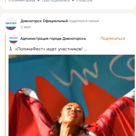
0 комментариев
1 раз поделились
0 классов
Фид
Дивногорск Официальный
поделился темой
2 июл
Подписаться
Администрация города Дивногорска
🎸  «ПолинаФест» ищет участников!
 ...