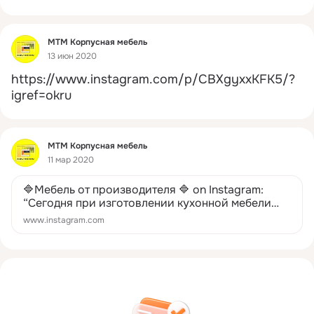
Фид
МТМ Корпусная мебель
13 июн 2020
https://www.instagram.com/p/CBXgyxxKFK5/?
igref=okru
Фид
МТМ Корпусная мебель
11 мар 2020
🔷️Мебель от производителя 🔷️ on Instagram:
“Сегодня при изготовлении кухонной мебели
используются современные материалы,
www.instagram.com
отвечающие требованиям практичности и
экологической чистоты.…”