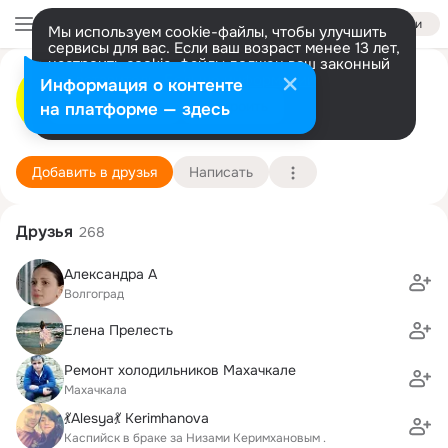
Войти
Мы используем cookie-файлы, чтобы улучшить
сервисы для вас. Если ваш возраст менее 13 лет,
настроить cookie-файлы должен ваш законный
МТМ Корпусная мебель
представитель.
Больше информации
Информация о контенте
Разрешить все
Настроить
на платформе — здесь
г. Каспийск (Дагестан Республика)
1 января (26 лет)
Подробнее
Добавить в друзья
Написать
Друзья
268
Александра А
Волгоград
Елена Прелесть
Ремонт холодильников Махачкале
Махачкала
💃Alesya💃 Kerimhanova
Каспийск в браке за Низами Керимхановым .