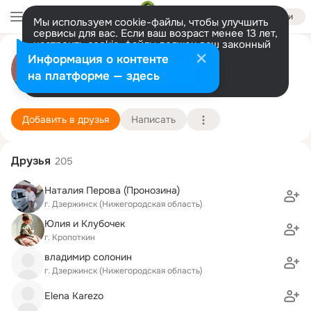
Войти
Мы используем cookie-файлы, чтобы улучшить
сервисы для вас. Если ваш возраст менее 13 лет,
настроить cookie-файлы должен ваш законный
Наталия Гришина (Сидорова)
представитель.
Больше информации
Информация о контенте
Разрешить все
Настроить
на платформе — здесь
г. Дзержинск (Нижегородская область)
17 ноября (63 года)
14 школа
Подробнее
Добавить в друзья
Написать
Друзья
205
Наталия Перова (Пронозина)
г. Дзержинск (Нижегородская область)
Юлия и Клубочек
г. Кропоткин
владимир солонин
г. Дзержинск (Нижегородская область)
Elena Karezo