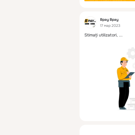
Фид
Bpay Bpay
17 мар 2023
Stimați utilizatori,
 ...