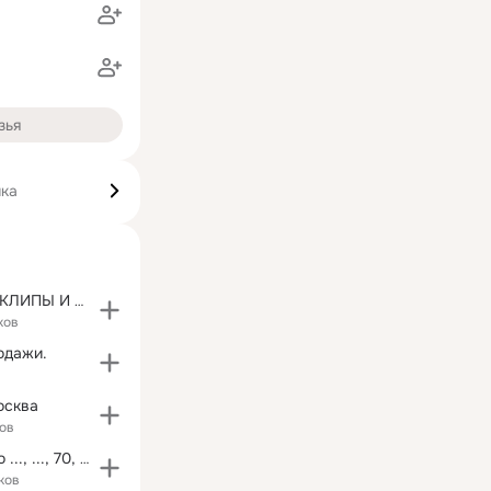
зья
ика
⭐ФАНАТСКИЕ КЛИПЫ И ЮМОР⭐
ков
одажи.
осква
ов
●Ностальгия по ..., ..., 70, 80, 90 годам●
ков