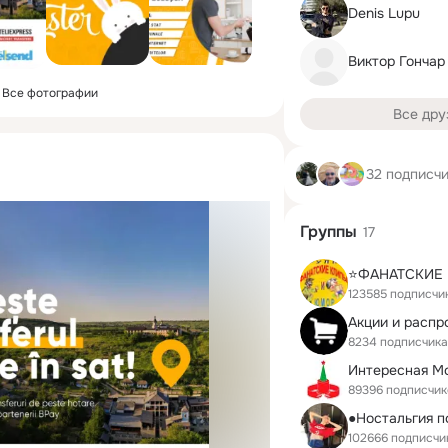
Denis Lupu
Виктор Гончар
Все фотографии
Все дру
32 подписч
Группы
17
123585 подписчи
Акции и распр
8234 подписчика
Интересная М
89396 подписчик
102666 подписчи