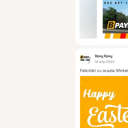
Фид
Bpay Bpay
14 апр 2023
Felicitări cu ocazia Sfinte