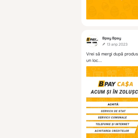
Фид
Bpay Bpay
13 апр 2023
Vrei să mergi după produse
un loc...