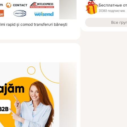
Бесплатные о
31361 подписчик
Все гру
mi rapid și comod transferuri bănești 