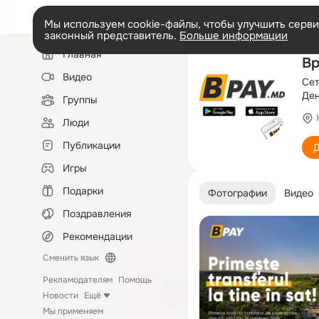
Мы используем cookie-файлы, чтобы улучшить сервис
законный представитель.
Больше информации
Левая
Главная
колонка
Bp
Видео
Сет
Де
Группы
Люди
Публикации
Д
Игры
Подарки
Фотографии
Видео
Поздравления
Рекомендации
Сменить язык
Рекламодателям
Помощь
Новости
Ещё
Мы применяем