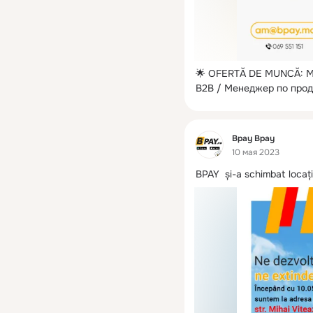
🌟 OFERTĂ DE MUNCĂ: Man
B2B / Менеджер по прод
Фид
Bpay Bpay
10 мая 2023
BPAY  și-a schimbat locați