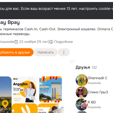
ы для вас. Если ваш возраст менее 13 лет, настроить cooki
Последн
ay Bpay
ь терминалов Cash-In, Cash-Out. Электронный кошелек. Оплата 
нежные переводы.
Кишинёв
23 ноября (15 лет)
Подробнее
обавить в друзья
Написать
Друзья
132
Ghennadii C
Кишинёв
Спино ГрыЗ
R BD
Кишинёв