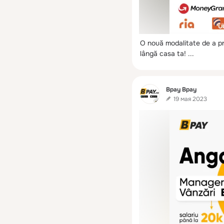
O nouă modalitate de a pri
lângă casa ta!
 ...
Фид
Bpay Bpay
19 мая 2023