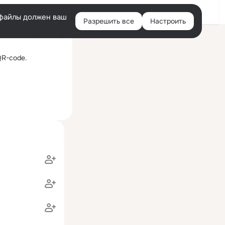
Войти
e-файлы должен ваш
Разрешить все
Настроить
Правая
ий визит: 15 окт 2025
колонка
QR-code.