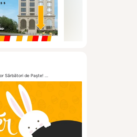
lor Sărbători de Paște!
 ...