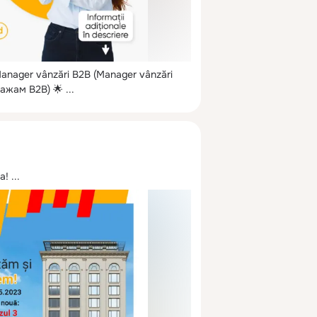
ager vânzări B2B (Manager vânzări 
ажам B2B) 🌟
 ...
a!
 ...