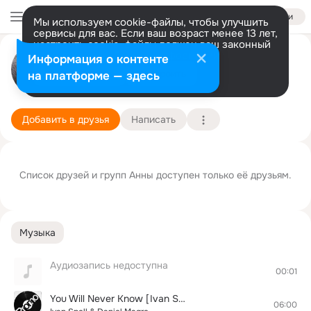
Войти
Мы используем cookie-файлы, чтобы улучшить
сервисы для вас. Если ваш возраст менее 13 лет,
настроить cookie-файлы должен ваш законный
Анна Костенко
представитель.
Больше информации
Информация о контенте
Разрешить все
Настроить
на платформе — здесь
г. Зерноград (Зерноградский район)
20 февраля
Подробнее
Добавить в друзья
Написать
Список друзей и групп Анны доступен только её друзьям.
Музыка
Аудиозапись недоступна
00:01
You Will Never Know [Ivan Spell & Daniel Magre Reboot]
06:00