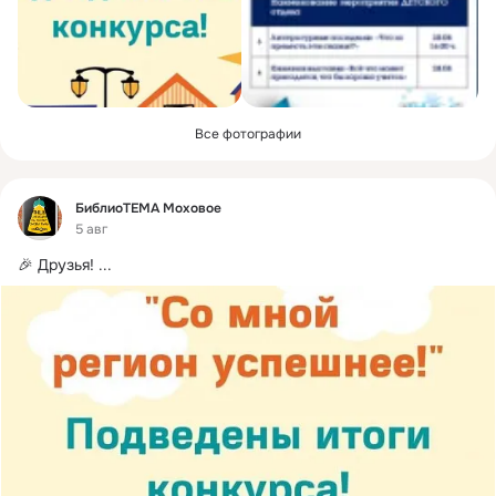
Все фотографии
Фид
БиблиоТЕМА Моховое
5 авг
🎉 Друзья!
 ...