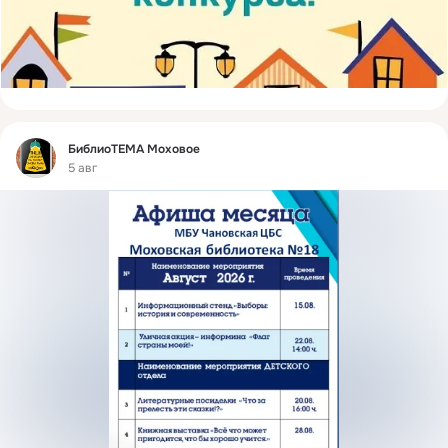
Фид
БиблиоТЕМА Моховое
5 авг