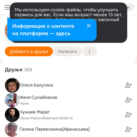
Войти
Мы используем cookie-файлы, чтобы улучшить
сервисы для вас. Если ваш возраст менее 13 лет,
настроить cookie-файлы должен ваш законный
представитель.
Больше информации
БиблиоТЕМА Моховое
Информация о контенте
Разрешить все
Настроить
на платформе — здесь
1 января (40 лет)
Подробнее
Добавить в друзья
Написать
Друзья
359
Олеся Калугина
Женя Сулайманов
Чаны
Чужаев Марат
Чаны Новосибирская область
Галина Перевозкина(Афанасьева)