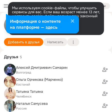
Войти
Мы используем cookie-файлы, чтобы улучшить
сервисы для вас. Если ваш возраст менее 13 лет,
настроить cookie-файлы должен ваш законный
представитель.
Больше информации
Александр Бакулев
Информация о контенте
Разрешить все
Настроить
на платформе — здесь
ижевск
31 июля (48 лет)
Подробнее
Добавить в друзья
Написать
Друзья
5
Алексей Дмитриевич Самарин
Волгоград
Ольга Орчикова (Марченко)
Костанай
Татьяна Татьяна
Челябинск
Наталья Самусева
Россия