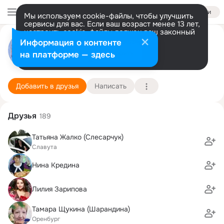
Войти
Мы используем cookie-файлы, чтобы улучшить
сервисы для вас. Если ваш возраст менее 13 лет,
настроить cookie-файлы должен ваш законный
Любовь Гнесь(Москалева)
представитель.
Больше информации
Информация о контенте
Разрешить все
Настроить
на платформе — здесь
Оренбург
7 июня (76 лет)
9 школа
Подробнее
Добавить в друзья
Написать
Друзья
189
Татьяна Жалко (Слесарчук)
Славута
Нина Кредина
Лилия Зарипова
Тамара Щукина (Шарандина)
Оренбург