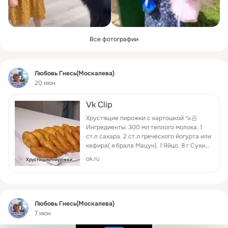
Все фотографии
Фид
Любовь Гнесь(Москалева)
20 июн
Vk Clip
Хрустящие пирожки с картошкой 🍠🥟
Ингредиенты: 300 мл теплого молока. 1
ст.л сахара. 2 ст.л греческого йогурта или
кефира( я брала Мацун). 1 Яйцо. 8 г Сухих
дрожжей (или 24 г свежих). 500 г муки. 1
ok.ru
ч.л соли. 2 ст.л раст.масла ( у меня
оливковое). Для начинки: 3 большие
отварные картофелины. Соль по вкусу.
Черный перец молотый. Сладкая паприка.
Лук жаренный. Укроп. Оставь любую
Фид
Любовь Гнесь(Москалева)
реакцию
7 июн