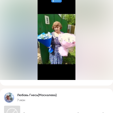
Фид
Любовь Гнесь(Москалева)
7 июн