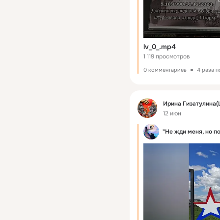
lv_0_.mp4
1 119 просмотров
0 комментариев
4 раза 
Фид
Ирина Гизатулина(
12 июн
"Не жди меня, но п