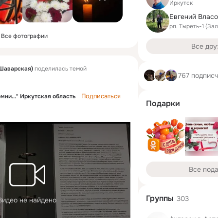
Иркутск
Евгений Влас
рп. Тыреть-1 (За
Все фотографии
Все дру
Шаварская)
поделилась темой
767 подпис
Подписаться
омни..." Иркутская область
Подарки
.
Все под
Группы
303
Видео не найдено