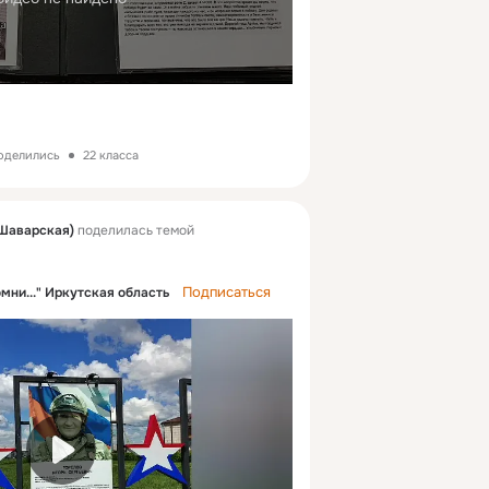
поделились
22 класса
Шаварская)
поделилась темой
Подписаться
омни..." Иркутская область