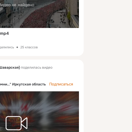
Видео не найдено
.mp4
делились
25 классов
Шаварская)
поделилась видео
Подписаться
омни..." Иркутская область