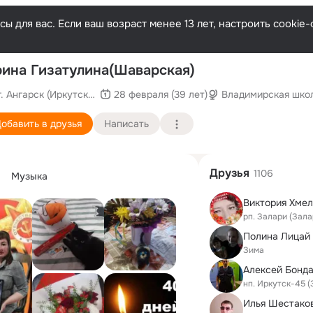
ы для вас. Если ваш возраст менее 13 лет, настроить cooki
П
ина Гизатулина(Шаварская)
г. Ангарск (Иркутская область)
28 февраля (39 лет)
Владимирская шко
обавить в друзья
Написать
Друзья
1106
Музыка
рп. Залари (Зал
Полина Лицай 
Зима
Алексей Бонд
нп. Иркутск-45 
Илья Шестако