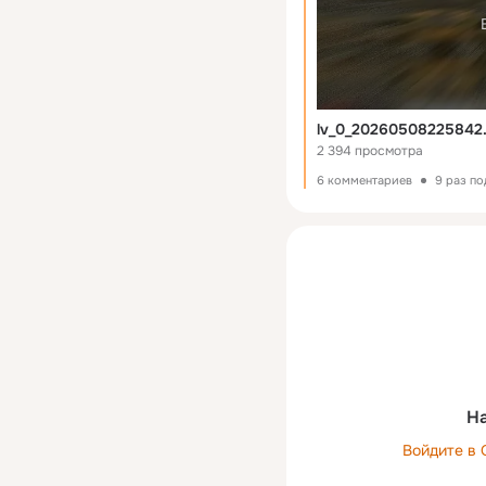
lv_0_20260508225842
2 394 просмотра
6 комментариев
9 раз п
На
Войдите в 