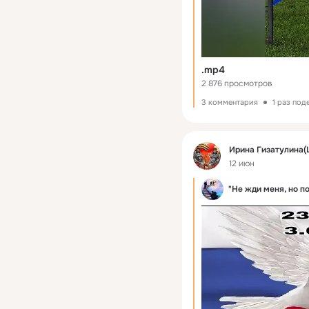
.mp4
2 876 просмотров
3 комментария
1 раз под
Фид
Ирина Гизатулина(
12 июн
"Не жди меня, но п