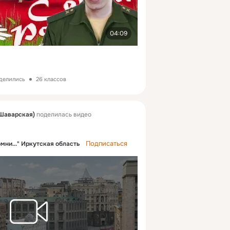
04:09
оделились
26 классов
Шаварская)
поделилась видео
Подписаться
омни..." Иркутская область