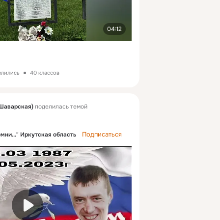
04:12
елились
40 классов
Шаварская)
поделилась темой
Подписаться
омни..." Иркутская область