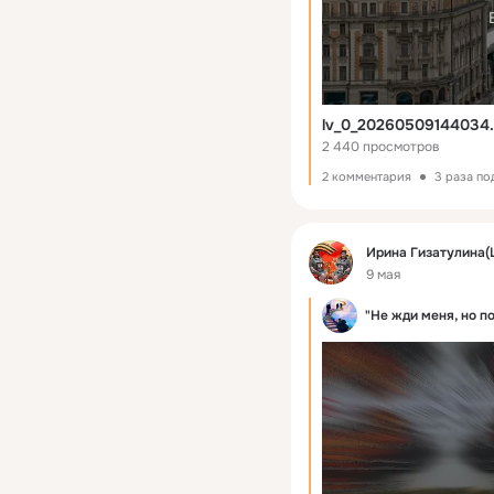
lv_0_20260509144034
2 440 просмотров
2 комментария
3 раза по
Фид
Ирина Гизатулина(
9 мая
"Не жди меня, но п