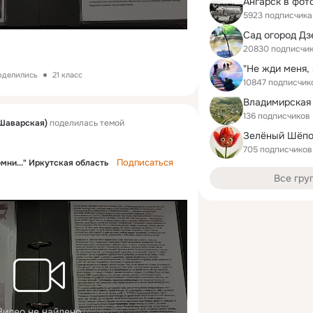
Ангарск в фот
5923 подписчика
Сад огород Дз
20830 подписчи
поделились
21 класс
10847 подписчик
136 подписчиков
Шаварская)
поделилась темой
705 подписчиков
Подписаться
омни..." Иркутская область
Все гру
.
Видео не найдено