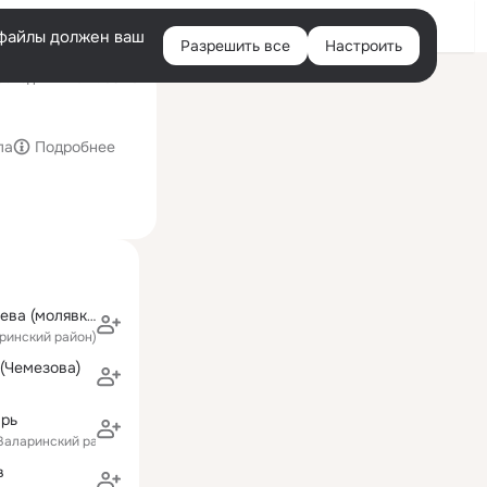
Войти
e-файлы должен ваш
Разрешить все
Настроить
Правая
оследний визит: 05:20
колонка
ла
Подробнее
Виктория Хмелева (молявко)
аринский район)
(Чемезова)
арь
(Заларинский район)
в