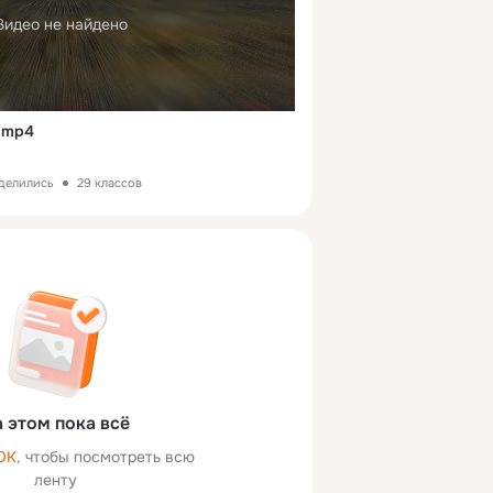
Видео не найдено
.mp4
оделились
29 классов
 этом пока всё
ОК
, чтобы посмотреть всю
ленту