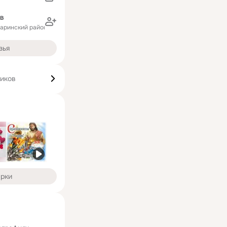
ов
ларинский район)
зья
чиков
арки