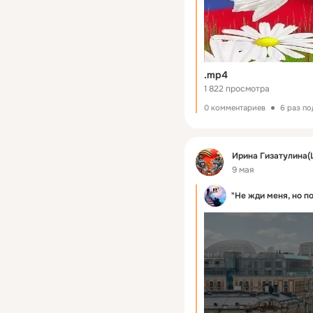
.mp4
1 822 просмотра
0 комментариев
6 раз п
Фид
Ирина Гизатулина(
9 мая
"Не жди меня, но п