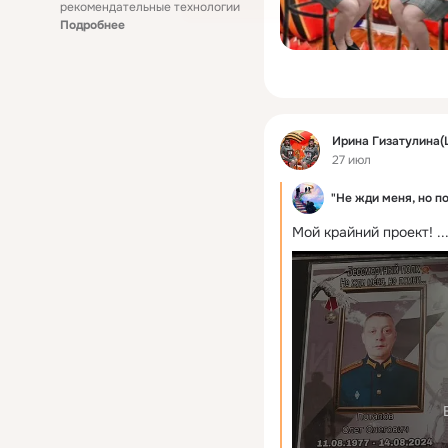
рекомендательные технологии
Подробнее
Фид
Ирина Гизатулина(
27 июл
"Не жди меня, но п
Мой крайний проект!
 ..