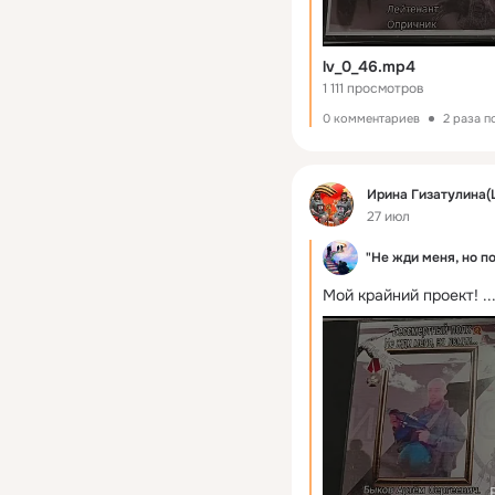
lv_0_46.mp4
1 111 просмотров
0 комментариев
2 раза 
Фид
Ирина Гизатулина(
27 июл
"Не жди меня, но п
Мой крайний проект!
 ..