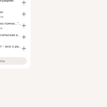
ографиях
ен
ков
"Не жди меня, но помни..." Иркутская область
ов
Владимирская сельская администрация
Зелёный Шёпот - все о растениях дома и на даче
ппы