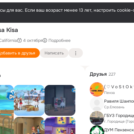
ы для вас. Если ваш возраст менее 13 лет, настроить cooki
По
sa Kisa
Califórnia
4 октября
Подробнее
обавить в друзья
Написать
Друзья
227
а
( ♡ V o S t O k
Пенза
Равиля Шаипов
Ср.Елюзань
ГБУЗ Городищ
г. Городище (Го
ДУМ Пензенск