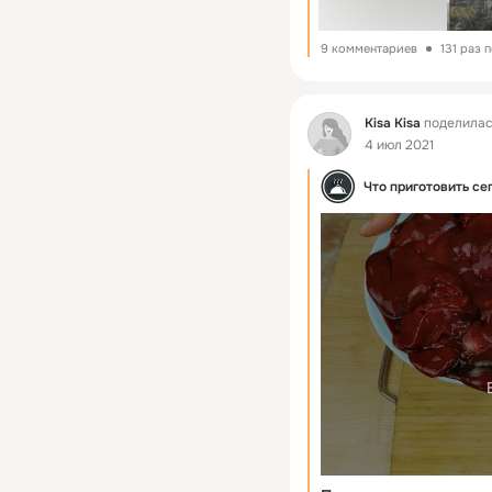
9 комментариев
131 раз 
Фид
Kisa Kisa
поделилас
4 июл 2021
Что приготовить се