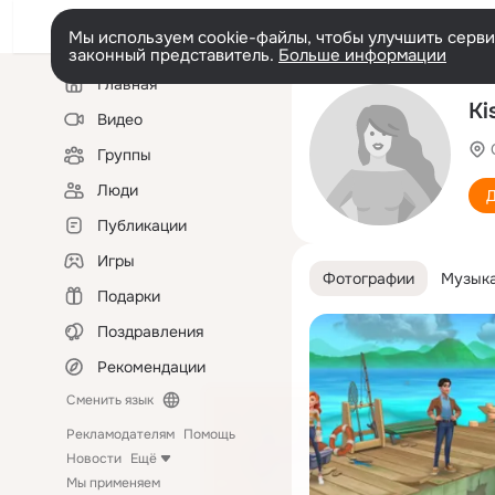
Мы используем cookie-файлы, чтобы улучшить сервис
законный представитель.
Больше информации
Левая
Главная
колонка
Ki
Видео
Группы
Люди
Д
Публикации
Игры
Фотографии
Музык
Подарки
Поздравления
Рекомендации
Сменить язык
Рекламодателям
Помощь
Новости
Ещё
Мы применяем