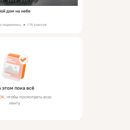
ой дом на небе
аз поделились
1.7K классов
 этом пока всё
ОК
, чтобы посмотреть всю
ленту