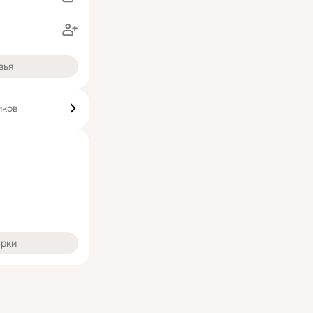
а
зья
иков
арки