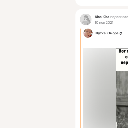
Фид
Kisa Kisa
поделилас
10 ноя 2021
Шутка Юмора ღ
...