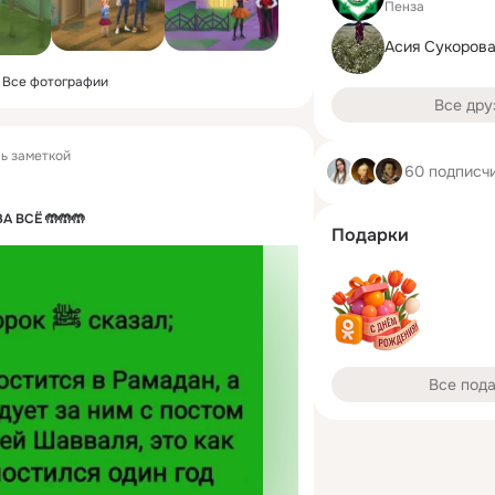
Пенза
Асия Сукоров
Все фотографии
Все дру
ь заметкой
60 подписч
 ВСЁ 🤲🤲🤲
Подарки
Все под