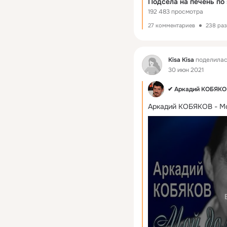
192 483 просмотра
27 комментариев
238 ра
Фид
Kisa Kisa
поделилас
30 июн 2021
✔ Аркадий КОБЯКОВ 
Аркадий КОБЯКОВ - Мо