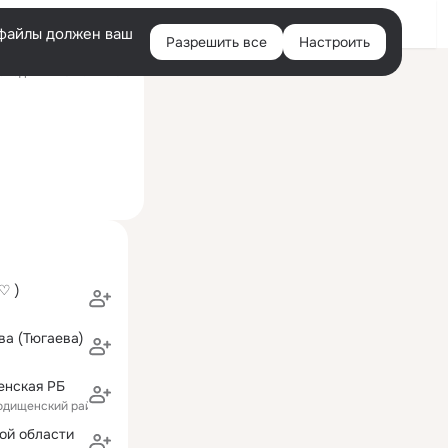
Войти
e-файлы должен ваш
Разрешить все
Настроить
Правая
следний визит: 24 мая
колонка
 ♡ )
а (Тюгаева)
енская РБ
родищенский район)
ой области