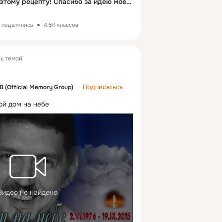
Подсела на печень по этому рецепту! Спасибо за идею моей соседке!
з поделились
4.5K классов
ь темой
Подписаться
(Official Memory Group)
й дом на небе
Видео не найдено