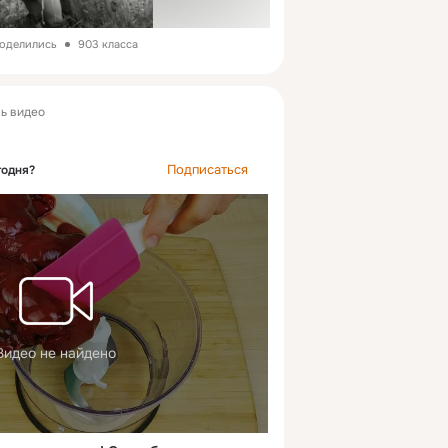
поделились
903 класса
ь видео
Подписаться
годня?
Видео не найдено