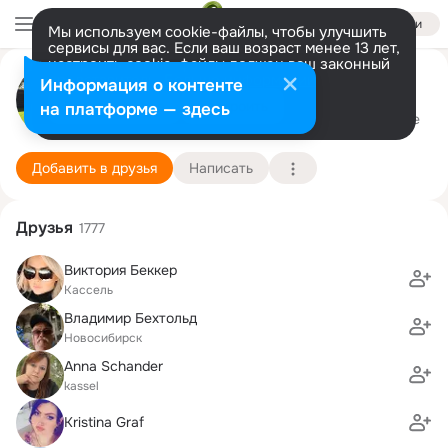
Войти
Мы используем cookie-файлы, чтобы улучшить
сервисы для вас. Если ваш возраст менее 13 лет,
настроить cookie-файлы должен ваш законный
представитель.
Больше информации
VAST Catering Partyservice
Информация о контенте
Разрешить все
Настроить
на платформе — здесь
Хессиш-Лихтенау
11 апреля
Подробнее
Добавить в друзья
Написать
Друзья
1777
Виктория Беккер
Кассель
Владимир Бехтольд
Новосибирск
Anna Schander
kassel
Kristina Graf