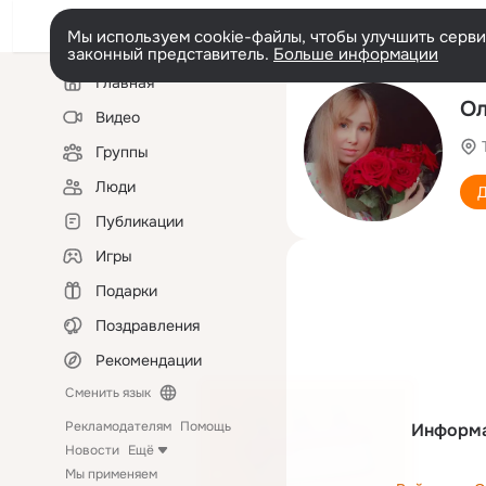
Мы используем cookie-файлы, чтобы улучшить сервис
законный представитель.
Больше информации
Левая
Главная
колонка
Ол
Видео
Группы
Люди
Д
Публикации
Игры
Подарки
Поздравления
Рекомендации
Сменить язык
Рекламодателям
Помощь
Информа
Новости
Ещё
Мы применяем