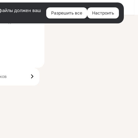
Войти
e-файлы должен ваш
Разрешить все
Настроить
Правая
оследний визит: 4 авг
колонка
ков