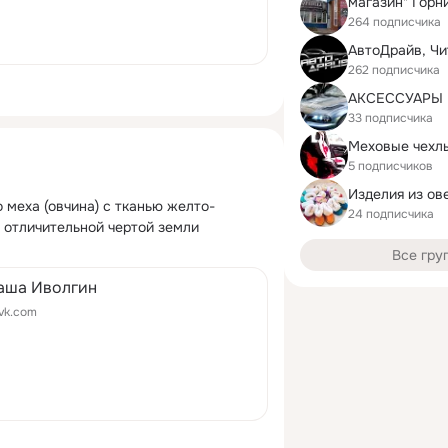
магазин" Горн
264 подписчика
АвтоДрайв, Чи
262 подписчика
33 подписчика
5 подписчиков
 меха (овчина) с тканью желто-
24 подписчика
 отличительной чертой земли 
Все гру
аша Иволгин
vk.com