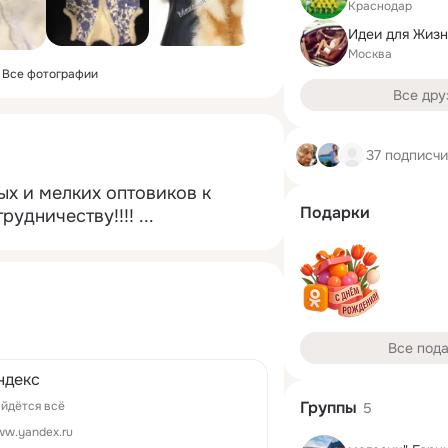
Краснодар
Идеи для Жиз
Москва
Все фотографии
Все дру
37 подписч
х и мелких оптовиков к 
Подарки
рудничеству!!!!
 ...
Все под
ндекс
Группы
йдётся всё
5
w.yandex.ru