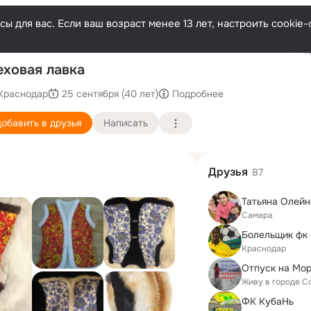
ы для вас. Если ваш возраст менее 13 лет, настроить cooki
Последн
ховая лавка
Краснодар
25 сентября (40 лет)
Подробнее
обавить в друзья
Написать
Друзья
87
Татьяна Олейн
Самара
Болельщик фк
Краснодар
Отпуск на Мо
Живу в городе С
ФК КубаНь