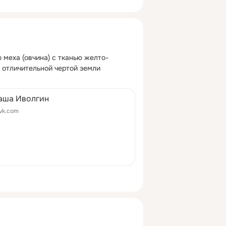
 меха (овчина) с тканью желто-
 отличительной чертой земли 
аша Иволгин
vk.com