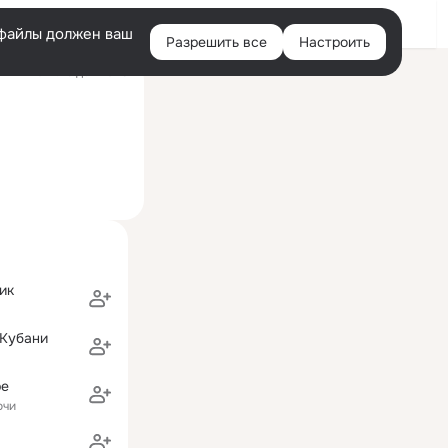
Войти
e-файлы должен ваш
Разрешить все
Настроить
Правая
ий визит: 18 дек 2025
колонка
ик
 Кубани
ре
очи