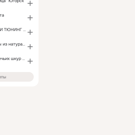
ица" Югорск
та
АКСЕССУАРЫ И ТЮНИНГ ДЛЯ АВТО,Чехлы,Автогаджеты
Меховые чехлы из натуральной овчины.
Изделия из овечьих шкур Кубани оптом и в розницу!
ппы