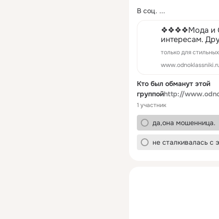
В соц.
 ...
❖❖❖❖Мода и С
интересам. Дру
только для стильны
www.odnoklassniki.r
Кто был обманут этой 
группой
http://www.odno
1 участник
да,она мошенница.
не сталкивалась с э