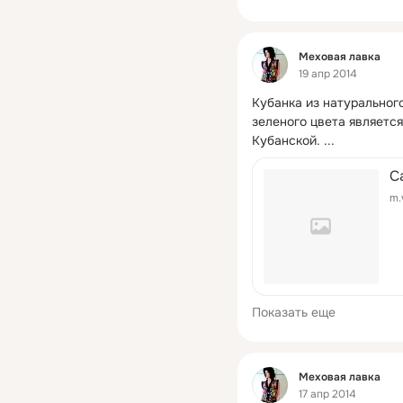
Фид
Меховая лавка
19 апр 2014
Кубанка из натурального
зеленого цвета является
Кубанской.
 ...
С
m.
Показать еще
Фид
Меховая лавка
17 апр 2014