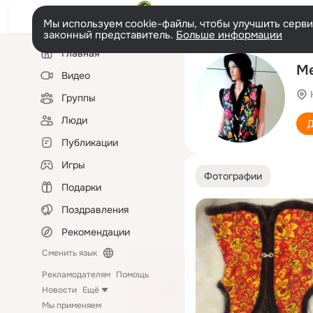
Мы используем cookie-файлы, чтобы улучшить сервис
законный представитель.
Больше информации
Левая
Главная
колонка
Ме
Видео
Группы
Люди
Д
Публикации
Игры
Фотографии
Подарки
Поздравления
Рекомендации
Сменить язык
Рекламодателям
Помощь
Новости
Ещё
Мы применяем