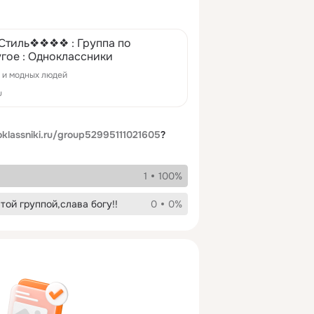
тиль❖❖❖❖ : Группа по
гое : Одноклассники
х и модных людей
u
klassniki.ru/group52995111021605
?
1
100%
той группой,слава богу!!
0
0%