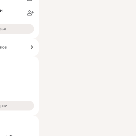
ни
зья
иков
арки