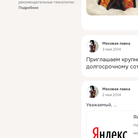
рекомендательные технологии
Подробнее
Фид
Меховая лавка
3 мая 2014
Приглашаем крупны
долгосрочному сот
Фид
Меховая лавка
2 мая 2014
Уважаемый,
 ...
Я
На
ww