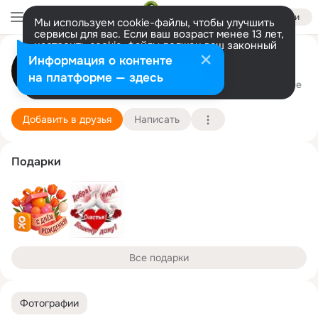
Войти
Мы используем cookie-файлы, чтобы улучшить
сервисы для вас. Если ваш возраст менее 13 лет,
настроить cookie-файлы должен ваш законный
представитель.
Больше информации
Yulia Latysheva
Информация о контенте
Разрешить все
Настроить
на платформе — здесь
Екатеринбург
12 мая (21 год)
Подробнее
Добавить в друзья
Написать
Подарки
Все подарки
Фотографии