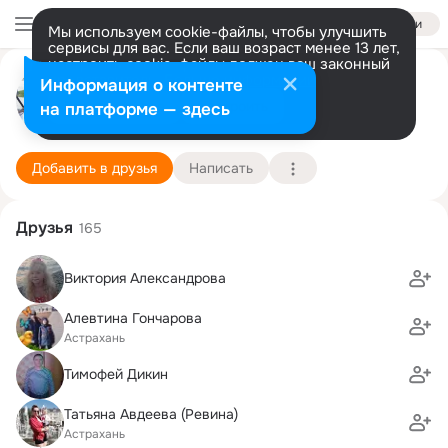
Войти
Мы используем cookie-файлы, чтобы улучшить
сервисы для вас. Если ваш возраст менее 13 лет,
настроить cookie-файлы должен ваш законный
представитель.
Больше информации
๖ۣۣۜOлЯ ™
Информация о контенте
Разрешить все
Настроить
на платформе — здесь
Астрахань
5 сентября
Подробнее
Добавить в друзья
Написать
Друзья
165
Виктория Александрова
Алевтина Гончарова
Астрахань
Тимофей Дикин
Татьяна Авдеева (Ревина)
Астрахань