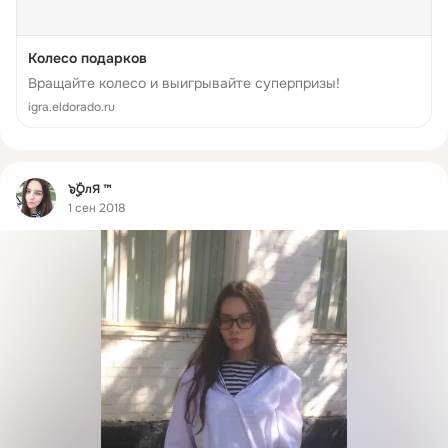
Колесо подарков
Вращайте колесо и выигрывайте суперпризы!
igra.eldorado.ru
Фид
๖ۣۣۜOлЯ ™
1 сен 2018