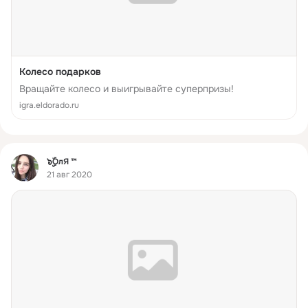
Колесо подарков
Вращайте колесо и выигрывайте суперпризы!
igra.eldorado.ru
Фид
๖ۣۣۜOлЯ ™
21 авг 2020