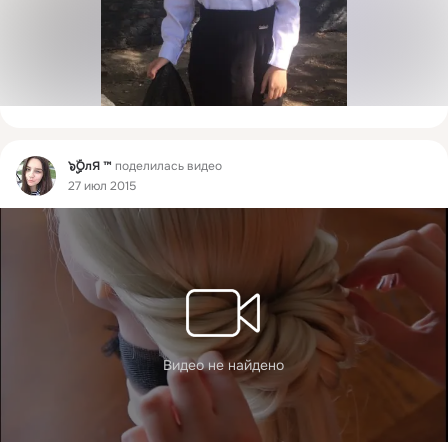
Фид
๖ۣۣۜOлЯ ™
поделилась видео
27 июл 2015
Видео не найдено