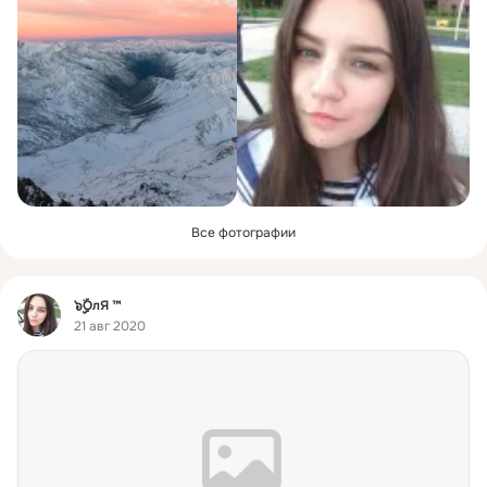
Все фотографии
Фид
๖ۣۣۜOлЯ ™
21 авг 2020