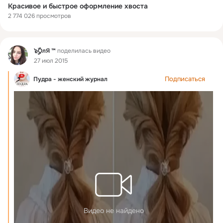
Красивое и быстрое оформление хвоста
2 774 026 просмотров
Фид
๖ۣۣۜOлЯ ™
поделилась видео
27 июл 2015
Подписаться
Пудра - женский журнал
Видео не найдено