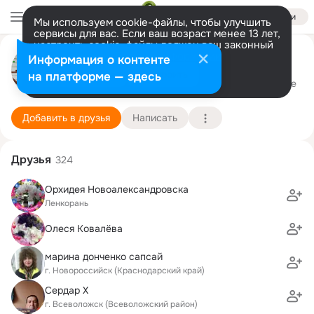
Войти
Мы используем cookie-файлы, чтобы улучшить
сервисы для вас. Если ваш возраст менее 13 лет,
настроить cookie-файлы должен ваш законный
представитель.
Больше информации
☆Кира Смирнова☆ )))
Информация о контенте
Разрешить все
Настроить
на платформе — здесь
г. Армавир (Краснодарский край)
8 мая
Подробнее
Добавить в друзья
Написать
Друзья
324
Орхидея Новоалександровска
Ленкорань
Олеся Ковалёва
марина донченко сапсай
г. Новороссийск (Краснодарский край)
Сердар Х
г. Всеволожск (Всеволожский район)