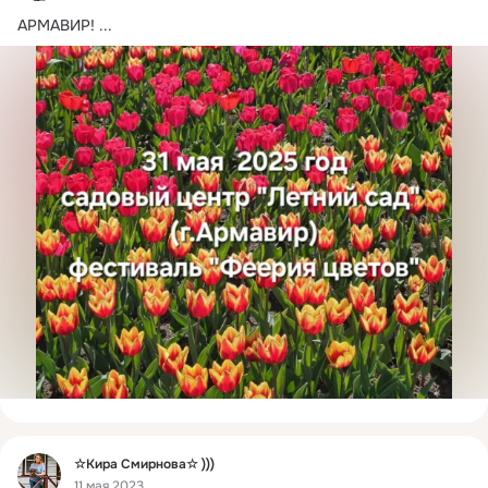
АРМАВИР!
 ...
Фид
☆Кира Смирнова☆ )))
11 мая 2023