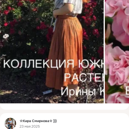
Фид
☆Кира Смирнова☆ )))
23 мая 2025