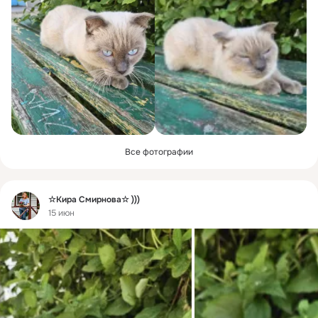
Все фотографии
Фид
☆Кира Смирнова☆ )))
15 июн