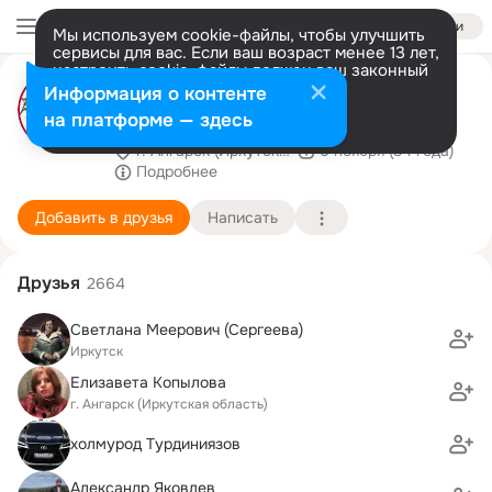
Войти
Мы используем cookie-файлы, чтобы улучшить
сервисы для вас. Если ваш возраст менее 13 лет,
настроить cookie-файлы должен ваш законный
САКУРА Агентство
представитель.
Больше информации
Информация о контенте
недвижимости
Разрешить все
Настроить
на платформе — здесь
г. Ангарск (Иркутская область)
6 ноября (34 года)
Подробнее
Добавить в друзья
Написать
Друзья
2664
Светлана Меерович (Сергеева)
Иркутск
Елизавета Копылова
г. Ангарск (Иркутская область)
xoлмурод Турдиниязов
Александр Яковлев