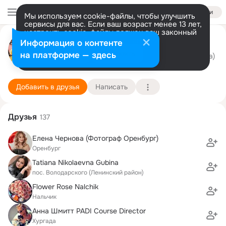
Войти
Мы используем cookie-файлы, чтобы улучшить
сервисы для вас. Если ваш возраст менее 13 лет,
настроить cookie-файлы должен ваш законный
Доставка цветов по Москве
представитель.
Больше информации
Информация о контенте
Разрешить все
Настроить
на платформе — здесь
Приём заказов 89654341110 или на сайте Lakre
10 декабря (42 года)
Подробнее
Добавить в друзья
Написать
Друзья
137
Елена Чернова (Фотограф Оренбург)
Оренбург
Tatiana Nikolaevna Gubina
пос. Володарского (Ленинский район)
Flower Rose Nalchik
Нальчик
Анна Шмитт PADI Course Director
Хургада